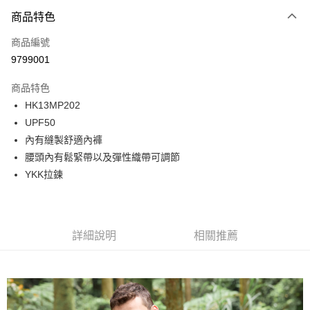
商品特色
Apple Pay
商品編號
街口支付
9799001
悠遊付
商品特色
ATM付款
HK13MP202
UPF50
運送方式
內有縫製舒適內褲
一般全家取貨
腰頭內有鬆緊帶以及彈性織帶可調節
每筆NT$100
YKK拉鍊
全家超取(2000以上免運)
每筆NT$100，滿NT$2,000(含以上)免運費
詳細說明
相關推薦
一般7-11取貨
每筆NT$100
7-11超取(2000以上免運)
每筆NT$100，滿NT$2,000(含以上)免運費