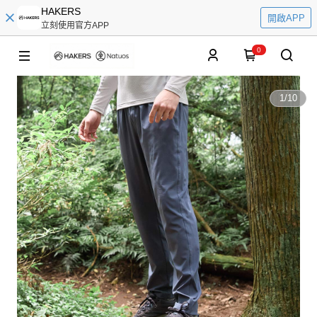
HAKERS
開啟APP
立刻使用官方APP
0
1
/
10