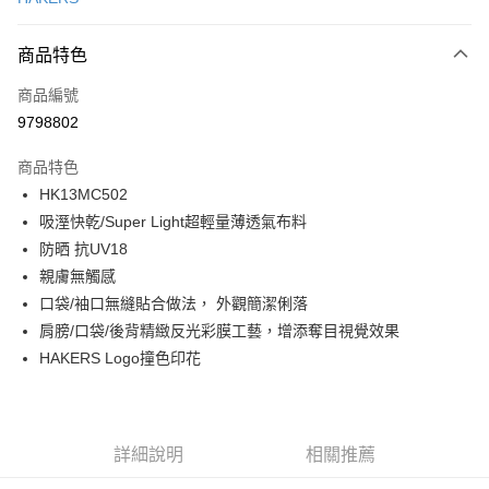
LINE Pay
商品特色
Apple Pay
商品編號
街口支付
9798802
悠遊付
商品特色
ATM付款
HK13MC502
吸溼快乾/Super Light超輕量薄透氣布料
運送方式
防晒 抗UV18
一般全家取貨
親膚無觸感
每筆NT$100
口袋/袖口無縫貼合做法， 外觀簡潔俐落
肩膀/口袋/後背精緻反光彩膜工藝，增添奪目視覺效果
全家超取(2000以上免運)
HAKERS Logo撞色印花
每筆NT$100，滿NT$2,000(含以上)免運費
一般7-11取貨
每筆NT$100
詳細說明
相關推薦
7-11超取(2000以上免運)