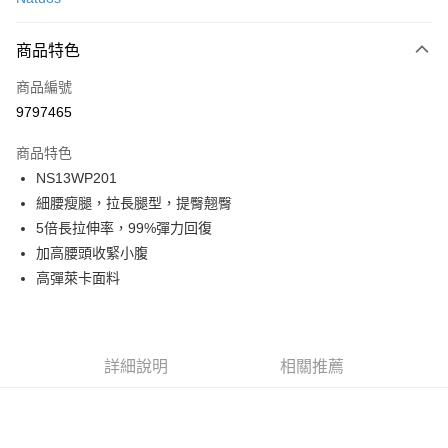
LINE Pay
商品特色
Apple Pay
商品編號
街口支付
9797465
悠遊付
商品特色
ATM付款
NS13WP201
細腰瘦腿，拉長腿型，提臀翹臀
運送方式
5倍長拉伸率，99%彈力回復
一般全家取貨
加高腰頭收緊小腹
每筆NT$100
高彈萊卡面料
全家超取(2000以上免運)
每筆NT$100，滿NT$2,000(含以上)免運費
詳細說明
相關推薦
一般7-11取貨
每筆NT$100
7-11超取(2000以上免運)