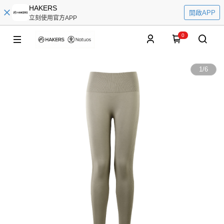
HAKERS
開啟APP
立刻使用官方APP
0
1
/
6