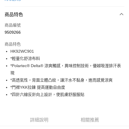
ATM付款
商品特色
運送方式
商品編號
一般全家取貨
9509266
每筆NT$100
商品特色
全家超取(2000以上免運)
HK92WC901
每筆NT$100，滿NT$2,000(含以上)免運費
*輕量化舒涼布料
一般7-11取貨
*Polartec® Delta® 涼爽觸感，異味控制技術，優越吸溼排汗表
每筆NT$100
現
*高透氣性，背面立體凸紋，讓汗水不黏身，進而感覺涼爽
7-11超取(2000以上免運)
*門襟YKK拉鍊 提高運動自由度
每筆NT$100，滿NT$2,000(含以上)免運費
*四針六線反針向上設計，使肌膚舒服服貼
一般宅配
每筆NT$100
宅配出貨(2000以上免運)
詳細說明
相關推薦
每筆NT$100，滿NT$2,000(含以上)免運費