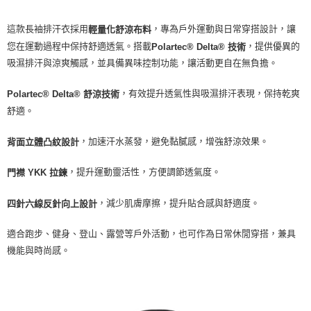
這款長袖排汗衣採用
，專為戶外運動與日常穿搭設計，讓
輕量化舒涼布料
您在運動過程中保持舒適透氣。搭載
，提供優異的
Polartec® Delta® 技術
吸濕排汗與涼爽觸感，並具備異味控制功能，讓活動更自在無負擔。
，有效提升透氣性與吸濕排汗表現，保持乾爽
Polartec® Delta® 舒涼技術
舒適。
，加速汗水蒸發，避免黏膩感，增強舒涼效果。
背面立體凸紋設計
，提升運動靈活性，方便調節透氣度。
門襟 YKK 拉鍊
，減少肌膚摩擦，提升貼合感與舒適度。
四針六線反針向上設計
適合跑步、健身、登山、露營等戶外活動，也可作為日常休閒穿搭，兼具
機能與時尚感。