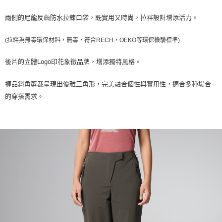
每筆NT$100，滿NT$2,000(含以上)免運費
兩側的尼龍反齒防水拉鍊口袋，既實用又時尚，拉袢設計增添活力。
一般宅配
每筆NT$100
(
拉絆為無毒環保材料，無毒，符合RECH，OEKO等環保檢驗標準)
宅配出貨(2000以上免運)
後片的立體
Logo
印花象徵品牌，增添獨特風格。
每筆NT$100，滿NT$2,000(含以上)免運費
褲品斜角剪裁呈現出優雅三角形，完美融合個性與實用性，適合多種場合
的穿搭需求。