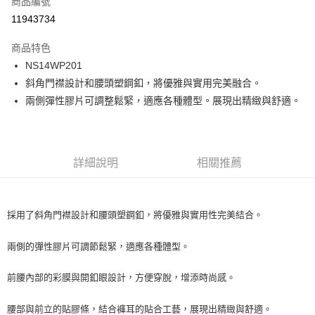
商品編號
LINE Pay
11943734
Apple Pay
商品特色
街口支付
NS14WP201
斜角門襟設計和腰頭塑鋼釦，將優雅與實用完美融合。
悠遊付
兩側彈性膠片可調整鬆緊，適應各種體型。展現出精緻與舒適。
ATM付款
運送方式
詳細說明
相關推薦
一般全家取貨
每筆NT$100
採用了斜角門襟設計和腰頭塑鋼釦，將優雅與實用性完美結合。
全家超取(2000以上免運)
每筆NT$100，滿NT$2,000(含以上)免運費
兩側的彈性膠片可調節鬆緊，適應各種體型。
一般7-11取貨
前腰內部的彩膜與開釦眼設計，方便穿脫，增添時尚感。
每筆NT$100
7-11超取(2000以上免運)
腰部與前立的貼膠條，結合褲耳的貼合工藝，展現出精緻與舒適。