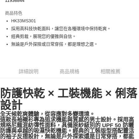
11936844
Apple Pay
商品特色
街口支付
HK33MS301
採用高科技快乾面料，讓您在各種環境中保持乾爽。
悠遊付
經典剪裁，展現您的優雅與自信。
ATM付款
無論是戶外探險或日常穿搭，都是理想之選。
運送方式
一般全家取貨
詳細說明
商品規格
相關推薦
每筆NT$100
全家超取(2000以上免運)
防護快乾 × 工裝機能 × 俐落
每筆NT$100，滿NT$2,000(含以上)免運費
設計
一般7-11取貨
全天候乾爽體驗，從容應對多變環境。
每筆NT$100
這款長袖襯衫專為追求機能與質感的男士設計。採用高
規格尼龍混紡彈性面料，具備原紗級別的 UPF 50 防曬
7-11超取(2000以上免運)
防護與卓越的吸濕快乾機能。經典的工裝版型搭配靈活
每筆NT$100，滿NT$2,000(含以上)免運費
的袖子反摺設計，無論是戶外探索還是日常穿搭，都能