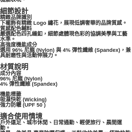
細節設計
精緻品牌識別
下襬飾有精緻 Logo 繡花，展現低調奢華的品牌質感。
質感配色輔料
嚴選配色四孔縫釦，細節處體現色彩的協調美學與工藝
水準。
高強度機能成分
選用 96% 尼龍 (Nylon) 與 4% 彈性纖維 (Spandex)，兼
具耐磨性與活動伸展力。
材質說明
成分內容
96% 尼龍 (Nylon)
4% 彈性纖維 (Spandex)
機能標籤
吸濕快乾 (Wicking)
強力防曬 (UPF 50 )
適合使用情境
戶外遠足、城市休閒、日常通勤、輕便旅行、晨間運
動。