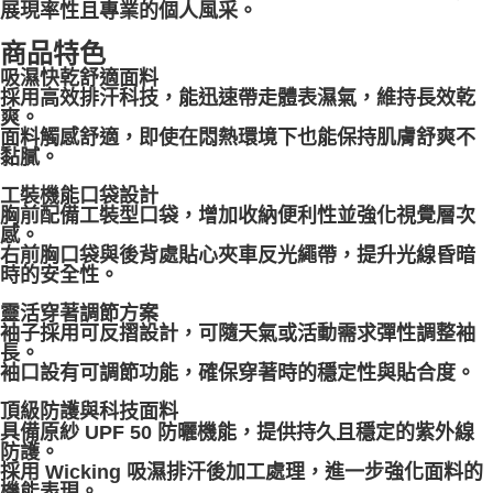
展現率性且專業的個人風采。
一般宅配
商品特色
每筆NT$100
吸濕快乾舒適面料
採用高效排汗科技，能迅速帶走體表濕氣，維持長效乾
宅配出貨(2000以上免運)
爽。
每筆NT$100，滿NT$2,000(含以上)免運費
面料觸感舒適，即使在悶熱環境下也能保持肌膚舒爽不
黏膩。
工裝機能口袋設計
胸前配備工裝型口袋，增加收納便利性並強化視覺層次
感。
右前胸口袋與後背處貼心夾車反光繩帶，提升光線昏暗
時的安全性。
靈活穿著調節方案
袖子採用可反摺設計，可隨天氣或活動需求彈性調整袖
長。
袖口設有可調節功能，確保穿著時的穩定性與貼合度。
頂級防護與科技面料
具備原紗 UPF 50 防曬機能，提供持久且穩定的紫外線
防護。
採用 Wicking 吸濕排汗後加工處理，進一步強化面料的
機能表現。