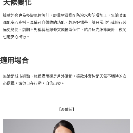
天候變化
每筆NT$100，滿NT$2,000(含以上)免運費
這款外套專為多變氣候設計，輕量材質搭配防潑水與防曬加工，無論晴雨
一般宅配
都能安心穿搭。具備可自體收納功能，輕巧好攜帶，讓日常出行或旅行裝
每筆NT$100
備更簡便。前胸不對稱剪裁線條突顯俐落個性，結合反光細節設計，夜間
宅配出貨(2000以上免運)
也能安心出行。
每筆NT$100，滿NT$2,000(含以上)免運費
適用場合
無論是城市通勤、旅遊備用還是戶外活動，這款外套皆是天氣不穩時的安
心選擇，讓你自在行動，自信出發。
【淡薄荷】