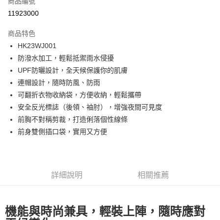
商品編號
LINE Pay
11923000
Apple Pay
商品特色
街口支付
HK23WJ001
防潑水加工，輕鬆抵禦雨水侵擾
悠遊付
UPF防曬設計，全天候保護你的肌膚
ATM付款
連帽設計，隨時防風、防雨
可翻折衣物收納袋，方便收納，輕鬆攜帶
運送方式
安全反光標誌（後領、袖肘），增強夜間可見度
前胸不對稱剪裁，打造俐落個性線條
一般全家取貨
前身雙側插口袋，實用又方便
每筆NT$100
全家超取(2000以上免運)
每筆NT$100，滿NT$2,000(含以上)免運費
詳細說明
相關推薦
一般7-11取貨
每筆NT$100
機能與時尚兼具，輕裝上陣，隨時應對
7-11超取(2000以上免運)