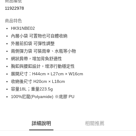
商品編號
LINE Pay
11922978
Apple Pay
商品特色
街口支付
HK91NBE02
內層小袋 可置物也可自體收納
悠遊付
外層前扣袋 可彈性調整
ATM付款
兩側彈力袋 可裝雨傘、水瓶等小物
網狀肩帶，增加背負舒適性
運送方式
胸釦與腰釦設計，增添行動穩定性
展開尺寸：H44cm × L27cm × W16cm
一般全家取貨
收納後尺寸 H20cm × L18cm
每筆NT$100
容量18L；重量223.5g
全家超取(2000以上免運)
100%尼龍(Polyamide) ※底膠 PU
每筆NT$100，滿NT$2,000(含以上)免運費
一般7-11取貨
每筆NT$100
詳細說明
相關推薦
7-11超取(2000以上免運)