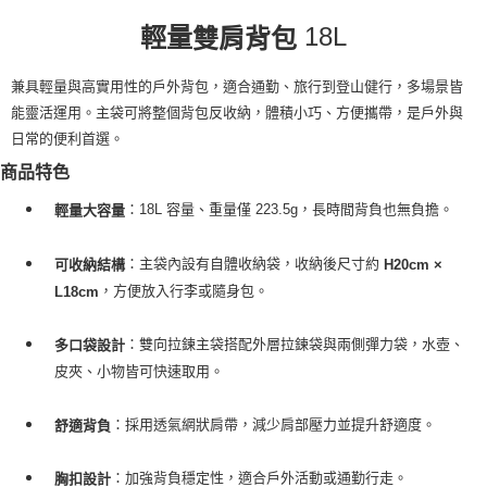
每筆NT$100，滿NT$2,000(含以上)免運費
18L
輕量
雙肩背包
一般宅配
每筆NT$100
兼具輕量與高實用性的戶外背包，適合通勤、旅行到登山健行，多場景皆
能靈活運用。主袋可將整個背包反收納，體積小巧、方便攜帶，是戶外與
宅配出貨(2000以上免運)
日常的便利首選。
每筆NT$100，滿NT$2,000(含以上)免運費
商品特色
：18L 容量、重量僅 223.5g，長時間背負也無負擔。
輕量大容量
：主袋內設有自體收納袋，收納後尺寸約
可收納結構
H20cm ×
，方便放入行李或隨身包。
L18cm
：雙向拉鍊主袋搭配外層拉鍊袋與兩側彈力袋，水壺、
多口袋設計
皮夾、小物皆可快速取用。
：採用透氣網狀肩帶，減少肩部壓力並提升舒適度。
舒適背負
：加強背負穩定性，適合戶外活動或通勤行走。
胸扣設計