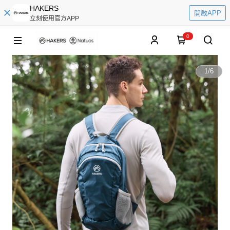
HAKERS
開啟APP
立刻使用官方APP
0
1
/
6