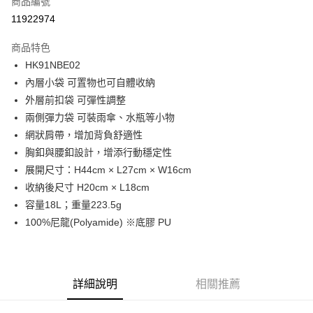
商品編號
LINE Pay
11922974
Apple Pay
商品特色
街口支付
HK91NBE02
內層小袋 可置物也可自體收納
悠遊付
外層前扣袋 可彈性調整
ATM付款
兩側彈力袋 可裝雨傘、水瓶等小物
網狀肩帶，增加背負舒適性
運送方式
胸釦與腰釦設計，增添行動穩定性
展開尺寸：H44cm × L27cm × W16cm
一般全家取貨
收納後尺寸 H20cm × L18cm
每筆NT$100
容量18L；重量223.5g
全家超取(2000以上免運)
100%尼龍(Polyamide) ※底膠 PU
每筆NT$100，滿NT$2,000(含以上)免運費
一般7-11取貨
每筆NT$100
詳細說明
相關推薦
7-11超取(2000以上免運)