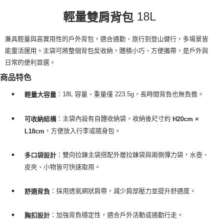
每筆NT$100，滿NT$2,000(含以上)免運費
18L
輕量
雙肩背包
一般宅配
每筆NT$100
兼具輕量與高實用性的戶外背包，適合通勤、旅行到登山健行，多場景皆
能靈活運用。主袋可將整個背包反收納，體積小巧、方便攜帶，是戶外與
宅配出貨(2000以上免運)
日常的便利首選。
每筆NT$100，滿NT$2,000(含以上)免運費
商品特色
：18L 容量、重量僅 223.5g，長時間背負也無負擔。
輕量大容量
：主袋內設有自體收納袋，收納後尺寸約
可收納結構
H20cm ×
，方便放入行李或隨身包。
L18cm
：雙向拉鍊主袋搭配外層拉鍊袋與兩側彈力袋，水壺、
多口袋設計
皮夾、小物皆可快速取用。
：採用透氣網狀肩帶，減少肩部壓力並提升舒適度。
舒適背負
：加強背負穩定性，適合戶外活動或通勤行走。
胸扣設計