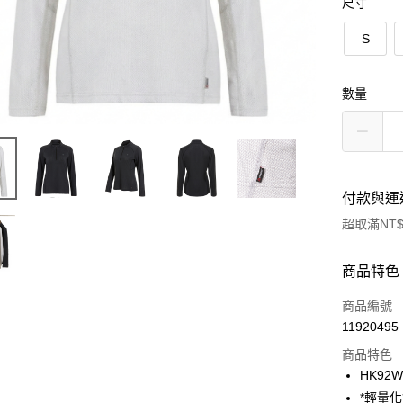
尺寸
S
數量
付款與運
超取滿NT$
付款方式
商品特色
信用卡一
商品編號
11920495
ATM付款
商品特色
HK92W
運送方式
*輕量