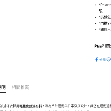
*Pol
一般全家
現
每筆NT$1
*高透
全家超取(2
*門襟Y
每筆NT$1
*四針
一般7-11
每筆NT$1
商品相關分
7-11超取
► HAKER
分享
每筆NT$1
一般宅配
每筆NT$1
宅配出貨(2
說明
相關推薦
每筆NT$1
長袖排汗衣採用
，專為戶外運動與日常穿搭設計，讓您在運動過
輕量化舒涼布料