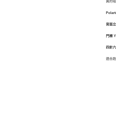
異的
Polar
背面
門襟 Y
四針
適合