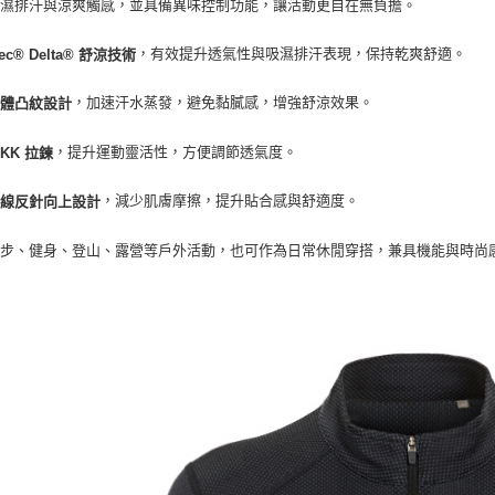
吸濕排汗與涼爽觸感，並具備異味控制功能，讓活動更自在無負擔。
，有效提升透氣性與吸濕排汗表現，保持乾爽舒適。
tec® Delta® 舒涼技術
，加速汗水蒸發，避免黏膩感，增強舒涼效果。
立體凸紋設計
，提升運動靈活性，方便調節透氣度。
KK 拉鍊
，減少肌膚摩擦，提升貼合感與舒適度。
六線反針向上設計
跑步、健身、登山、露營等戶外活動，也可作為日常休閒穿搭，兼具機能與時尚