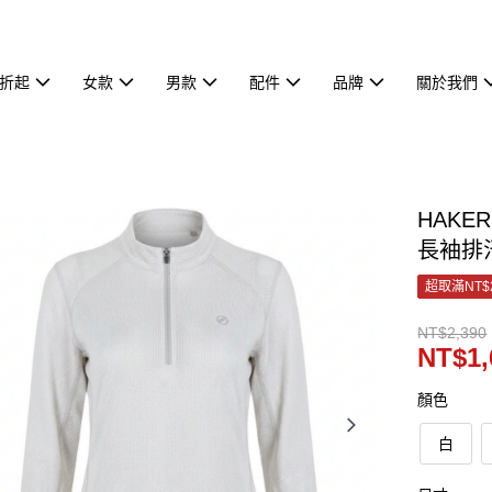
7折起
女款
男款
配件
品牌
關於我們
HAKE
長袖排汗
超取滿NT$
NT$2,390
NT$1,
顏色
白