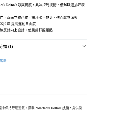
artec® Delta® 涼爽觸感，異味控制技術，優越吸溼排汗表
取貨
00
氣性，背面立體凸紋，讓汗水不黏身，進而感覺涼爽
000以上免運)
KK拉鍊 提高運動自由度
00，滿NT$2,000(含以上)免運費
六線反針向上設計，使肌膚舒服服貼
取貨
00
類 (1)
(2000以上免運)
S
客服
00，滿NT$2,000(含以上)免運費
00
000以上免運)
00，滿NT$2,000(含以上)免運費
程中保持舒適透氣。搭載
，提供優
Polartec® Delta® 技術