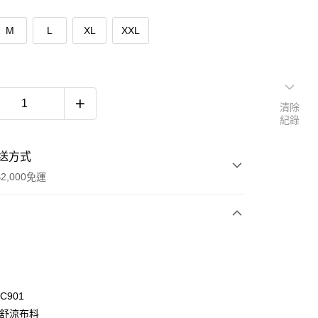
M
L
XL
XXL
清除
紀錄
送方式
2,000免運
次付款
C901
化舒涼布料