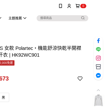
0
主題推薦
RS 女款 Polartec‧機能舒涼快乾半開襟
衣 | HK92WC901
2,000免運
673
黑