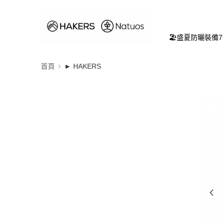
🏖️盛夏防曬裝備
首頁
► HAKERS