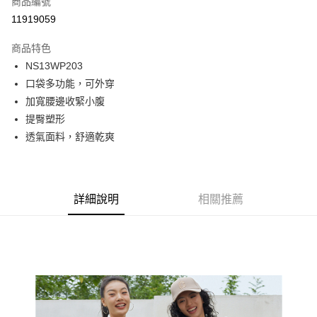
商品編號
LINE Pay
11919059
Apple Pay
商品特色
街口支付
NS13WP203
口袋多功能，可外穿
悠遊付
加寬腰邊收緊小腹
ATM付款
提臀塑形
透氣面料，舒適乾爽
運送方式
一般全家取貨
每筆NT$100
詳細說明
相關推薦
全家超取(2000以上免運)
每筆NT$100，滿NT$2,000(含以上)免運費
一般7-11取貨
每筆NT$100
7-11超取(2000以上免運)