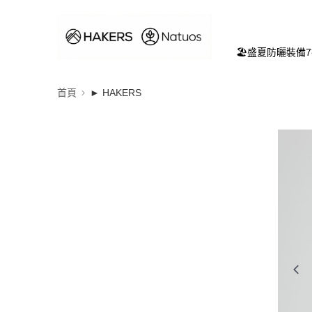
🏖️盛夏防曬裝備
首頁
► HAKERS