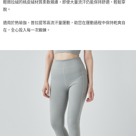
輕微拉絨的桃皮絨材質柔軟親膚，即使大量流汗仍能保持舒適，輕鬆穿
每筆NT$100，滿NT$2,000(含以上)免運費
脫。
一般宅配
適用於熱瑜伽、普拉提等高流汗量運動，助您在運動過程中保持乾爽自
每筆NT$100
在，全心投入每一次鍛鍊。
宅配出貨(2000以上免運)
每筆NT$100，滿NT$2,000(含以上)免運費