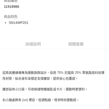
商品編號
LINE Pay
11918986
Apple Pay
商品特色
街口支付
SN14WP201
悠遊付
ATM付款
詳細說明
相關推薦
運送方式
一般全家取貨
每筆NT$100
這款高腰褲襪專為運動族群設計，採用 75% 尼龍與 25% 聚氨酯高科技彈
全家超取(2000以上免運)
性材質，貼合身形並穩定支撐腰部，提供安心包覆感。
每筆NT$100，滿NT$2,000(含以上)免運費
腰部設有小口袋，可收納儲物櫃鑰匙或卡片，運動時更便利。
一般7-11取貨
每筆NT$100
右小腿處飾有 [sn] 標誌，低調點綴，增添時尚運動感。
7-11超取(2000以上免運)