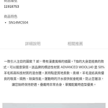
商品編號
LINE Pay
11918753
Apple Pay
商品特色
街口支付
SN14MC504
悠遊付
ATM付款
詳細說明
相關推薦
運送方式
一般全家取貨
一款引人注目的圖案 T 卹，帶有漫畫風格的插圖。T恤的大身是經典的款
每筆NT$100
式，可以隨意穿搭。該品牌的標誌性材質 ADVANCED WOOL140 是 50%
羊毛和高科技材質的混合體。其特點是質地柔軟、柔順，羊毛混紡具有優
全家超取(2000以上免運)
良的吸濕、隔熱、除臭性能。運動時的汗水很快就會乾燥，防止您著涼，
每筆NT$100，滿NT$2,000(含以上)免運費
讓您始終保持舒適。疊戴時非常合身，單獨配戴時造型優美。
一般7-11取貨
每筆NT$100
7-11超取(2000以上免運)