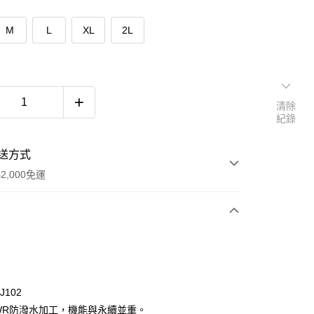
M
L
XL
2L
清除
紀錄
送方式
2,000免運
次付款
J102
WR防潑水加工，機能與永續並重。