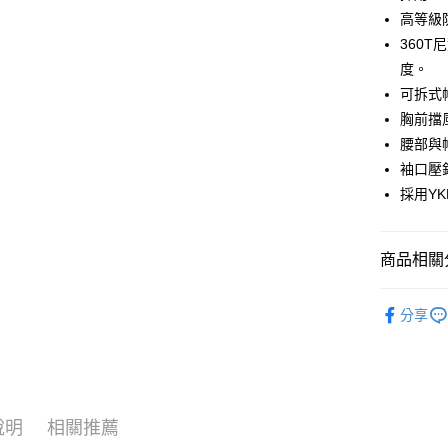
街口支付
高等級
悠遊付
360
度。
ATM付款
可拆式
胸前擋
運送方式
腰部與
袖口壓
一般全家
採用Y
每筆NT$1
全家超取(2
商品相關分
每筆NT$1
► HAKER
一般7-11
分享
每筆NT$1
7-11超取
每筆NT$1
說明
相關推薦
一般宅配