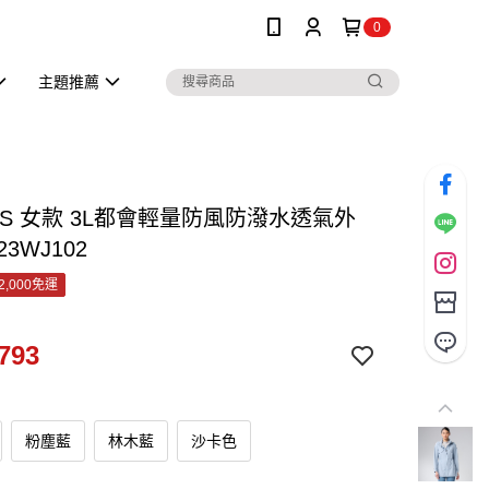
0
主題推薦
RS 女款 3L都會輕量防風防潑水透氣外
K23WJ102
2,000免運
793
粉塵藍
林木藍
沙卡色