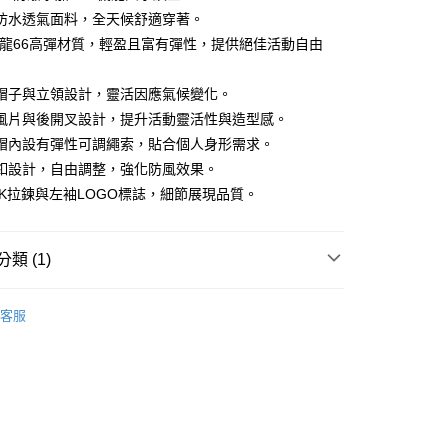
防水透氣面料，全天候舒適穿著。
T尼龍66高彈材質，輕盈且富有彈性，提供絕佳活動自由
帽子與立領設計，靈活因應氣候變化。
風片與後開叉設計，提升活動靈活性與造型感。
帽內設有彈性可調繩索，貼合個人身形需求。
釦設計，自由調整，強化防風效果。
取貨
KK拉鍊與左袖LOGO標誌，細節展現品質。
00
000以上免運)
類 (1)
00，滿NT$2,000(含以上)免運費
S
取貨
客服
00
(2000以上免運)
00，滿NT$2,000(含以上)免運費