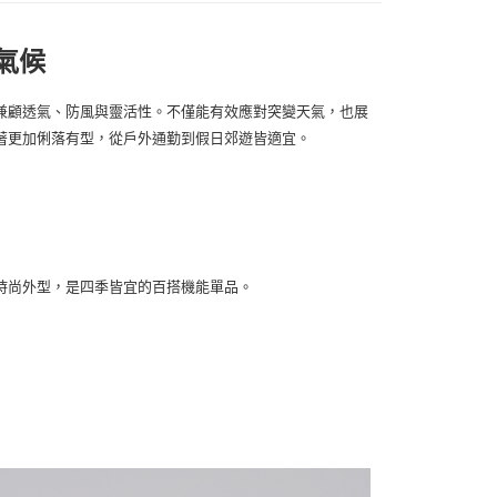
00
000以上免運)
氣候
00，滿NT$2,000(含以上)免運費
兼顧透氣、防風與靈活性。不僅能有效應對突變天氣，也展
著更加俐落有型，從戶外通勤到假日郊遊皆適宜。
時尚外型，是四季皆宜的百搭機能單品。