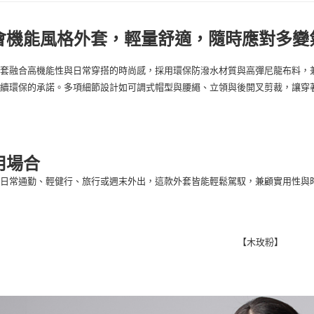
每筆NT$1
宅配出貨(2
會機能風格外套，輕量舒適，隨時應對多變
每筆NT$1
外套融合高機能性與日常穿搭的時尚感，採用環保防潑水材質與高彈尼龍布料，
永續環保的承諾。多項細節設計如可調式帽型與腰繩、立領與後開叉剪裁，讓穿
用場合
是日常通勤、輕健行、旅行或週末外出，這款外套皆能輕鬆駕馭，兼顧實用性與
【木玫粉】