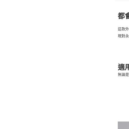
都
這款
現對
適
無論