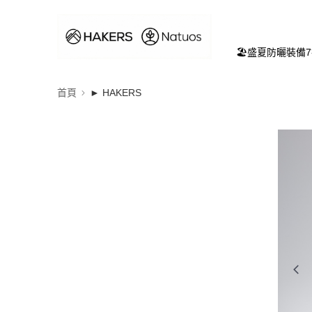
🏖️盛夏防曬裝備
首頁
► HAKERS