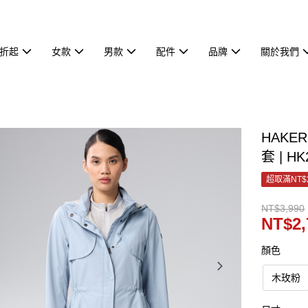
7折起
女款
男款
配件
品牌
關於我們
HAKE
套 | H
超取滿NT$
NT$3,990
NT$2,
顏色
木玫粉