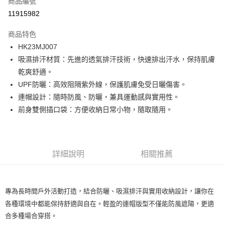
商品編號
LINE Pay
11915982
Apple Pay
商品特色
街口支付
HK23MJ007
吸濕排汗材質：先進的透氣排汗技術，快速排出汗水，保持肌膚
悠遊付
乾爽舒適。
ATM付款
UPF防曬：高效阻隔紫外線，保護肌膚免受日曬傷害。
連帽設計：隨時防風、防曬，兼具運動感與實用性。
運送方式
前身雙側插口袋：方便收納日常小物，隨取隨用。
一般全家取貨
每筆NT$100
詳細說明
相關推薦
全家超取(2000以上免運)
每筆NT$100，滿NT$2,000(含以上)免運費
一般7-11取貨
專為長時間戶外活動打造，結合防曬、吸濕排汗與實用收納設計，讓你在
每筆NT$100
各種環境中都能保持舒適與自在。輕盈的連帽版型不僅能防風遮陽，更適
合多種場合穿搭。
7-11超取(2000以上免運)