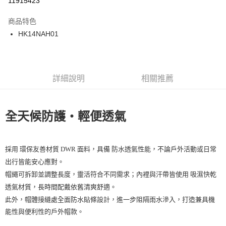
11915423
Apple Pay
商品特色
街口支付
HK14NAH01
悠遊付
ATM付款
詳細說明
相關推薦
運送方式
一般全家取貨
全天候防護・輕便透氣
每筆NT$100
全家超取(2000以上免運)
採用
，具備
，不論戶外活動或日常
環保友善材質 DWR 面料
防水透氣性能
每筆NT$100，滿NT$2,000(含以上)免運費
出行皆能安心應對。
，靈活符合不同需求；內裡與汗帶皆使用
帽繩可拆卸並調整長度
吸濕快乾
一般7-11取貨
，長時間配戴依舊清爽舒適。
透氣材質
每筆NT$100
此外，帽體
，進一步阻隔雨水滲入，打造兼具機
接縫處全面防水貼條設計
7-11超取(2000以上免運)
能性與便利性的戶外帽款。
每筆NT$100，滿NT$2,000(含以上)免運費