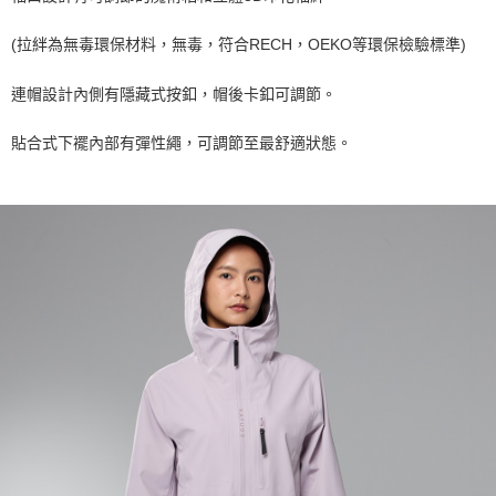
一般宅配
(拉絆為無毒環保材料，無毒，符合RECH，OEKO等環保檢驗標準)
每筆NT$100
連帽設計內側有隱藏式按釦，帽後卡釦可調節。
宅配出貨(2000以上免運)
每筆NT$100，滿NT$2,000(含以上)免運費
貼合式下襬內部有彈性繩，可調節至最舒適狀態。