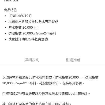
11897302
Apple Pay
商品特色
街口支付
【NS14WJ101】
以環保材料和頂級3L防水布料製成
悠遊付
防水指數 20,000 mm
ATM付款
透濕指數 20,000gr/sqm/24h布料
快速排汗功能保持乾爽舒適
運送方式
一般全家取貨
每筆NT$100
詳細說明
相關推薦
全家超取(2000以上免運)
每筆NT$100，滿NT$2,000(含以上)免運費
以環保材料和頂級3L防水布料製成，防水指數20,000 mm透濕指數
一般7-11取貨
20,000gr/sqm/24h布料，確保快速排汗，保持乾爽舒適。
每筆NT$100
門襟和胸袋配有高級皮感啞光無氟防水拉鍊和logo印花拉絆。
7-11超取(2000以上免運)
每筆NT$100，滿NT$2,000(含以上)免運費
袖口設計有可調節的魔術粘和立體3D印花袖絆。