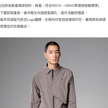
(拉絆為無毒環保材料，無毒，符合RECH，OEKO等環保檢驗標準)
一般宅配
下襬前短後長，後中開叉內接透氣網孔，提升活動舒適度。
每筆NT$100
後吊耳搭配可拆式Logo織標，左側內印有回收環保印花，展現時尚與環
宅配出貨(2000以上免運)
保理念的完美融合。
每筆NT$100，滿NT$2,000(含以上)免運費