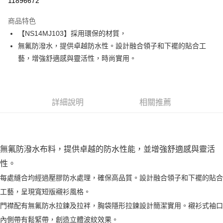
11896672
Apple Pay
商品特色
街口支付
【NS14MJ103】採用環保的材質，
無氟防潑水，提供卓越防水性。設計融合領子和下襬的貼合工
悠遊付
藝，增強舒適感與靈活性，時尚實用。
ATM付款
運送方式
詳細說明
相關推薦
一般全家取貨
每筆NT$100
全家超取(2000以上免運)
無氟防潑水布料，提供卓越的防水性能，並增強舒適感與靈活
每筆NT$100，滿NT$2,000(含以上)免運費
性。
一般7-11取貨
每處縫合均經過壓膠防水處理，確保高品質。設計融合領子和下襬的貼合
每筆NT$100
工藝，呈現寬短版襯衫風格。
7-11超取(2000以上免運)
門襟配有無氟防水拉鍊及拉袢，胸袋隱形拉鍊設計簡潔實用。襯衫式袖口
每筆NT$100，滿NT$2,000(含以上)免運費
內側帶有鬆緊帶，創造立體波紋效果。