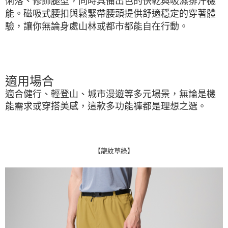
俐落、修飾腿型，同時具備出色的快乾與吸濕排汗機
每筆NT$100，滿NT$2,000(含以上)免運費
能。磁吸式腰扣與鬆緊帶腰頭提供舒適穩定的穿著體
驗，讓你無論身處山林或都市都能自在行動。
一般宅配
每筆NT$100
宅配出貨(2000以上免運)
每筆NT$100，滿NT$2,000(含以上)免運費
適用場合
適合健行、輕登山、城市漫遊等多元場景，無論是機
能需求或穿搭美感，這款多功能褲都是理想之選。
【龍紋草綠】