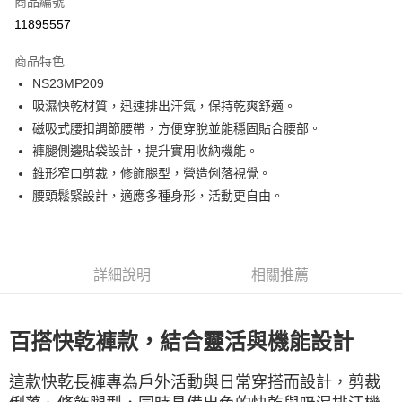
商品編號
LINE Pay
11895557
Apple Pay
商品特色
街口支付
NS23MP209
吸濕快乾材質，迅速排出汗氣，保持乾爽舒適。
悠遊付
磁吸式腰扣調節腰帶，方便穿脫並能穩固貼合腰部。
ATM付款
褲腿側邊貼袋設計，提升實用收納機能。
錐形窄口剪裁，修飾腿型，營造俐落視覺。
運送方式
腰頭鬆緊設計，適應多種身形，活動更自由。
一般全家取貨
每筆NT$100
詳細說明
相關推薦
全家超取(2000以上免運)
每筆NT$100，滿NT$2,000(含以上)免運費
一般7-11取貨
百搭快乾褲款，結合靈活與機能設計
每筆NT$100
這款快乾長褲專為戶外活動與日常穿搭而設計，剪裁
7-11超取(2000以上免運)