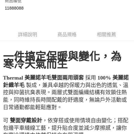
商品編號
LINE Pay
11888088
Apple Pay
街口支付
詳細說明
商品規格
相關推薦
悠遊付
ATM付款
一件搞定保暖與變化，為
寒冷天氣而生
運送方式
一般全家取貨
採用
Thermal 美麗諾羊毛雙面兩用頭套
100% 美麗諾
每筆NT$100
製成，兼具卓越的保暖力與出色的透氣、溫
針織羊毛
控與抑菌抗臭表現。兩層式雙面編織結構有效鎖住熱
全家超取(2000以上免運)
能，同時維持長時間配戴的舒適度，無論戶外活動或
每筆NT$100，滿NT$2,000(含以上)免運費
日常通勤都能輕鬆應對。
一般7-11取貨
每筆NT$100
可
，依穿搭或使用情境自由變化；搭配
雙面穿戴設計
包邊平車縫線工藝，提升貼合度並減少摩擦感，讓你
7-11超取(2000以上免運)