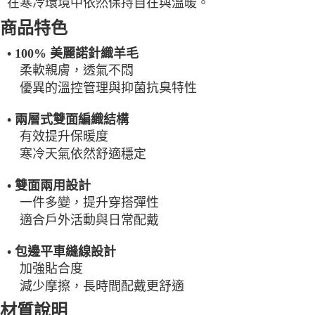
在寒冷環境中依然保持自在與溫暖。
每筆NT$100，滿NT$2,000(含以上)免運費
商品特色
一般宅配
• 100% 美麗諾針織羊毛
每筆NT$100
柔軟親膚，透氣不悶
宅配出貨(2000以上免運)
優異的溫控管理與抑菌抗臭特性
每筆NT$100，滿NT$2,000(含以上)免運費
• 兩層式雙面編織結構
有效提升保暖度
寒冷天氣依然舒適穩定
• 雙面兩用設計
一件多變，提升穿搭彈性
適合戶外活動與日常配戴
• 包邊平車縫線設計
加強貼合度
減少摩擦，長時間配戴更舒適
材質說明