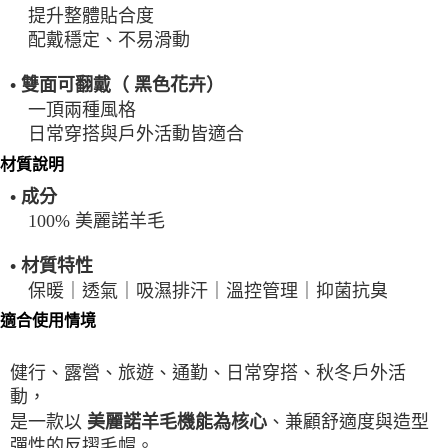
提升整體貼合度
配戴穩定、不易滑動
• 雙面可翻戴（ 黑色花卉）
一頂兩種風格
日常穿搭與戶外活動皆適合
材質說明
• 成分
100% 美麗諾羊毛
• 材質特性
保暖｜透氣｜吸濕排汗｜溫控管理｜抑菌抗臭
適合使用情境
健行、露營、旅遊、通勤、日常穿搭、秋冬戶外活
動，
是一款以
、兼顧舒適度與造型
美麗諾羊毛機能為核心
彈性的反摺毛帽。