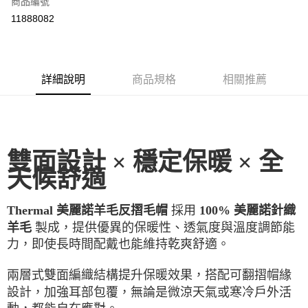
商品編號
LINE Pay
11888082
Apple Pay
街口支付
詳細說明
商品規格
相關推薦
悠遊付
ATM付款
運送方式
雙面設計 × 穩定保暖 × 全
一般全家取貨
天候舒適
每筆NT$100
採用
Thermal 美麗諾羊毛反摺毛帽
100% 美麗諾針織
全家超取(2000以上免運)
製成，提供優異的保暖性、透氣度與溫度調節能
羊毛
每筆NT$100，滿NT$2,000(含以上)免運費
力，即使長時間配戴也能維持乾爽舒適。
一般7-11取貨
兩層式雙面編織結構提升保暖效果，搭配可翻摺帽緣
每筆NT$100
設計，加強耳部包覆，無論是微涼天氣或寒冷戶外活
7-11超取(2000以上免運)