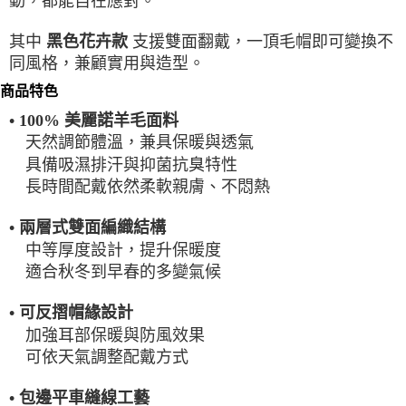
動，都能自在應對。
每筆NT$100，滿NT$2,000(含以上)免運費
其中
支援雙面翻戴，一頂毛帽即可變換不
黑色花卉款
一般宅配
同風格，兼顧實用與造型。
每筆NT$100
商品特色
宅配出貨(2000以上免運)
• 100% 美麗諾羊毛面料
每筆NT$100，滿NT$2,000(含以上)免運費
天然調節體溫，兼具保暖與透氣
具備吸濕排汗與抑菌抗臭特性
長時間配戴依然柔軟親膚、不悶熱
• 兩層式雙面編織結構
中等厚度設計，提升保暖度
適合秋冬到早春的多變氣候
• 可反摺帽緣設計
加強耳部保暖與防風效果
可依天氣調整配戴方式
• 包邊平車縫線工藝