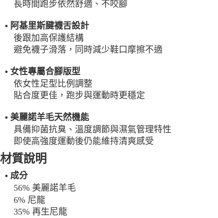
長時間跑步依然舒適、不咬腳
• 阿基里斯腱襪舌設計
後跟加高保護結構
避免襪子滑落，同時減少鞋口摩擦不適
• 女性專屬合腳版型
依女性足型比例調整
貼合度更佳，跑步與運動時更穩定
• 美麗諾羊毛天然機能
具備抑菌抗臭、溫度調節與濕氣管理特性
即使高強度運動後仍能維持清爽感受
材質說明
• 成分
56% 美麗諾羊毛
6% 尼龍
35% 再生尼龍