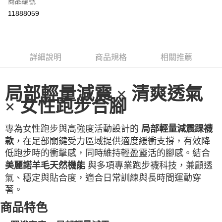
商品編號
LINE Pay
11888059
Apple Pay
街口支付
詳細說明
商品規格
相關推薦
悠遊付
ATM付款
局部輕量減震 × 清爽透氣
× 女性跑步合腳
運送方式
一般全家取貨
專為女性跑步與高強度活動設計的
局部輕量減震踝襪
每筆NT$100
，在足部關鍵受力區域提供適度緩衝支撐，有效降
款
低跑步時的衝擊感，同時維持輕盈靈活的腳感。結合
全家超取(2000以上免運)
與多項專業跑步襪科技，兼顧透
美麗諾羊毛天然機能
每筆NT$100，滿NT$2,000(含以上)免運費
氣、穩定與貼合度，適合日常訓練與長時間運動穿
一般7-11取貨
著。
每筆NT$100
商品特色
7-11超取(2000以上免運)