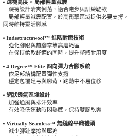
• 踝襪高度 × 局部輕量減震
每筆NT$100，滿NT$2,000(含以上)免運費
踝襪設計清爽俐落，適合跑步與訓練鞋款
一般宅配
局部輕量減震配置，於高衝擊區域提供必要支撐，
同時維持靈活腳感
每筆NT$100
宅配出貨(2000以上免運)
• Indestructawool™ 進階耐磨技術
每筆NT$100，滿NT$2,000(含以上)免運費
強化腳跟與前腳掌等高磨耗區
在保持柔軟舒適的同時，提升整體耐用度
• 4 Degree™ Elite 四向彈力合腳系統
依足部結構配置彈性支撐
穩定包覆足弓與腳背，跑動中不易位移
• 網狀透氣區塊設計
加強通風與排汗效率
有效降低運動時悶熱感，保持雙腳乾爽
• Virtually Seamless™ 無縫線平織襪頭
減少腳趾摩擦與壓迫