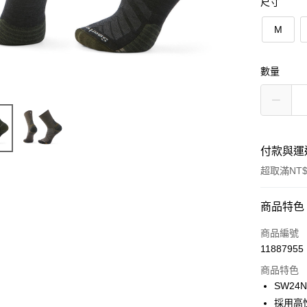
尺寸
M
數量
付款與運
超取滿NT$
付款方式
商品特色
信用卡一
商品編號
11887955
LINE Pay
商品特色
Apple Pay
SW24N
採用高