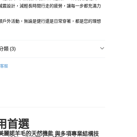
減震設計，減輕長時間行走的疲勞，讓每一步都充滿力
類戶外活動，無論是健行還是日常穿著，都是您的理想
類 (3)
取貨
ool
00
客服
 | 配件
000以上免運)
子
00，滿NT$2,000(含以上)免運費
取貨
00
(2000以上免運)
耐用首選
00，滿NT$2,000(含以上)免運費
美麗諾羊毛的天然機能
與多項專業結構技