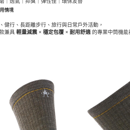
｜透氣｜抑臭｜彈性佳｜環保友善
用情境
、健行、長距離步行、旅行與日常戶外活動，
款兼具
的專業中筒機能
輕量減震 × 穩定包覆 × 耐用舒適