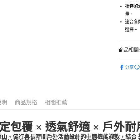
街口支付
獨特的
悠遊付
量。
適合各
ATM付款
選擇。
運送方式
商品相關分
一般全家
► Smartw
每筆NT$1
分享
All Brand
全家超取(2
配件
襪
每筆NT$1
一般7-11
說明
商品規格
相關推薦
每筆NT$1
7-11超取
定包覆 × 透氣舒適 × 戶外
每筆NT$1
一般宅配
登山、健行與長時間戶外活動設計的中筒機能襪款，結合