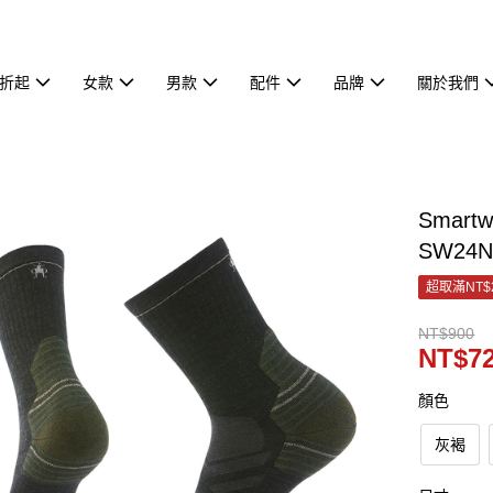
7折起
女款
男款
配件
品牌
關於我們
Smar
SW24N
超取滿NT$
NT$900
NT$7
顏色
灰褐