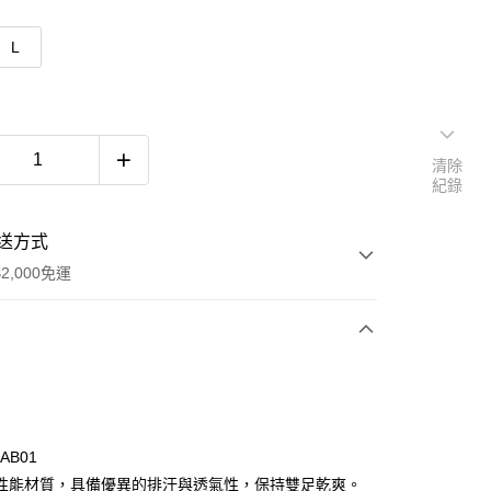
L
清除
紀錄
送方式
2,000免運
次付款
AB01
性能材質，具備優異的排汗與透氣性，保持雙足乾爽。