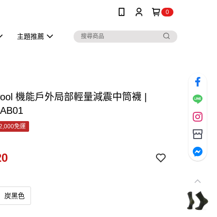
0
主題推薦
twool 機能戶外局部輕量減震中筒襪 |
AB01
2,000免運
20
炭黑色