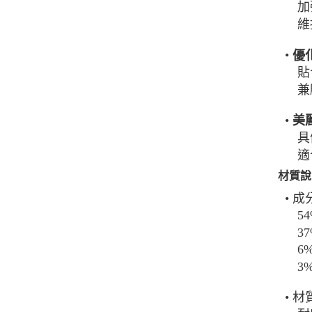
加強
維
•
優
貼
兼顧
•
美
具備
適合
材質說
• 成
54
37
6%
3%
• 