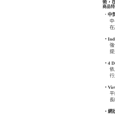
術，
商品特
中
•
中長
在高
•
In
強
提升
•
4 
依
行走
•
Vi
平
長時
•
網