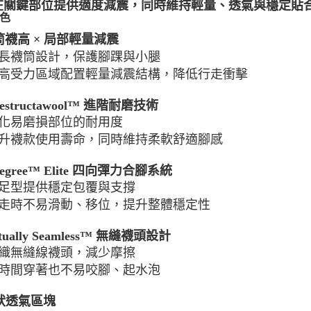
在關鍵部位提供適度減震，同時維持輕量、透氣與穩定貼
每筆NT$1
色
宅配出貨(2
筒襪高 × 局部輕量減震
每筆NT$1
襪筒設計，保護腳踝與小腿
受力區域配置輕量減震結構，降低行走衝擊
destructawool™ 進階耐磨技術
化易磨損部位的耐用度
襪款使用壽命，同時維持柔軟舒適腳感
Degree™ Elite 四向彈力合腳系統
足型提供穩定包覆與支撐
時不易滑動、移位，提升整體穩定性
rtually Seamless™ 無縫襪頭設計
織無縫線襪頭，減少摩擦
間穿著也不易咬腳、起水泡
狀透氣區塊