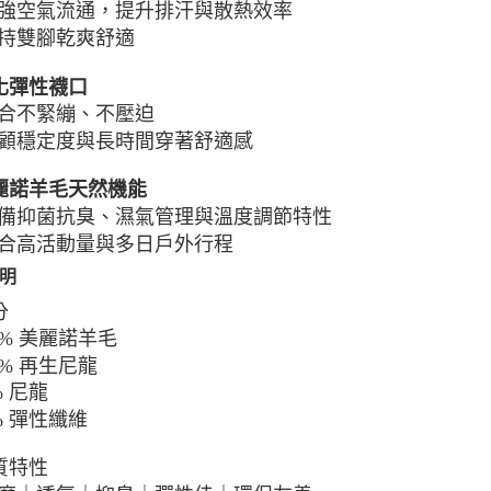
空氣流通，提升排汗與散熱效率
持雙腳乾爽舒適
化彈性襪口
合不緊繃、不壓迫
穩定度與長時間穿著舒適感
麗諾羊毛天然機能
抑菌抗臭、濕氣管理與溫度調節特性
高活動量與多日戶外行程
明
分
% 美麗諾羊毛
% 再生尼龍
 尼龍
 彈性纖維
材質特性