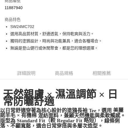
商品編號
LINE Pay
11887940
Apple Pay
商品特色
街口支付
SW24MC702
選用高品質材質，舒適透氣，保持乾爽與活力。
悠遊付
獨特的塗鴉設計，時尚與功能兼具，適合各種場合。
ATM付款
無論是登山健行或休閒聚會，都是您的理想選擇。
運送方式
一般全家取貨
詳細說明
商品規格
相關推薦
每筆NT$100
全家超取(2000以上免運)
天然親膚 × 濕溫調節 × 日
每筆NT$100，滿NT$2,000(含以上)免運費
常防曬舒適
一般7-11取貨
以日常舒適穿著為核心設計的塗鴉長袖 Tee，選用
美麗
每筆NT$100
諾羊毛 × 有機棉
混紡面料，兼顧天然機能與柔軟觸感。
版型為
Standard Fit（較 Regular Fit 略短）
，線條俐
7-11超取(2000以上免運)
落、不顯寬鬆，適合日常穿搭與多層次造型。