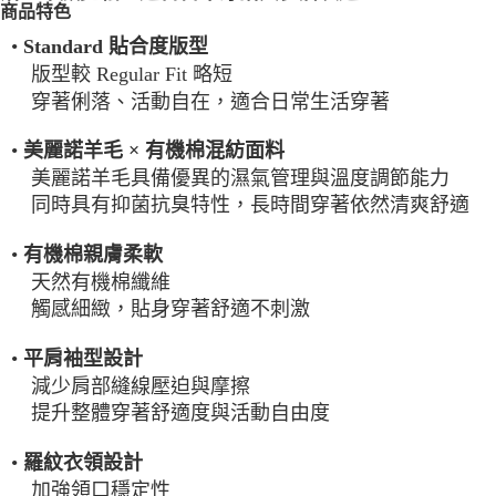
商品特色
每筆NT$100，滿NT$2,000(含以上)免運費
•
Standard 貼合度版型
一般宅配
版型較 Regular Fit 略短
每筆NT$100
穿著俐落、活動自在，適合日常生活穿著
宅配出貨(2000以上免運)
•
美麗諾羊毛 × 有機棉混紡面料
每筆NT$100，滿NT$2,000(含以上)免運費
美麗諾羊毛具備優異的濕氣管理與溫度調節能力
同時具有抑菌抗臭特性，長時間穿著依然清爽舒適
•
有機棉親膚柔軟
天然有機棉纖維
觸感細緻，貼身穿著舒適不刺激
•
平肩袖型設計
減少肩部縫線壓迫與摩擦
提升整體穿著舒適度與活動自由度
•
羅紋衣領設計
加強領口穩定性