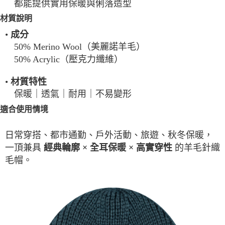
都能提供實用保暖與俐落造型
材質說明
•
成分
50% Merino Wool（美麗諾羊毛）
50% Acrylic（壓克力纖維）
•
材質特性
保暖｜透氣｜耐用｜不易變形
適合使用情境
日常穿搭、都市通勤、戶外活動、旅遊、秋冬保暖，
一頂兼具
的羊毛針織
經典輪廓 × 全耳保暖 × 高實穿性
毛帽。