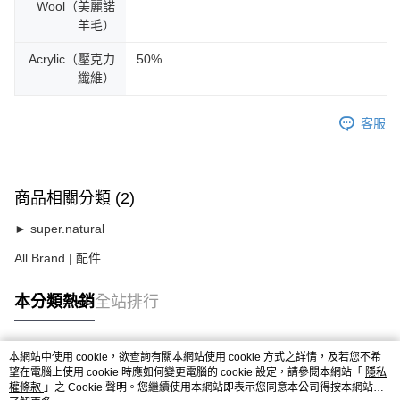
Wool（美麗諾
羊毛）
Acrylic（壓克力
50%
纖維）
客服
商品相關分類 (2)
► super.natural
All Brand | 配件
本分類熱銷
全站排行
本網站中使用 cookie，欲查詢有關本網站使用 cookie 方式之詳情，及若您不希
熱門標籤
望在電腦上使用 cookie 時應如何變更電腦的 cookie 設定，請參閱本網站「
隱私
權條款
」之 Cookie 聲明。您繼續使用本網站即表示您同意本公司得按本網站使