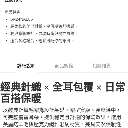
11887678
Apple Pay
商品特色
街口支付
SN24NAE05
超柔軟的羊毛材質，提供極致舒適感。
悠遊付
經典寬版設計，展現時尚與隨性風格。
ATM付款
適合各種場合，輕鬆搭配你的穿搭。
運送方式
一般全家取貨
詳細說明
商品規格
相關推薦
每筆NT$100
全家超取(2000以上免運)
經典針織 × 全耳包覆 × 日常
每筆NT$100，滿NT$2,000(含以上)免運費
百搭保暖
一般7-11取貨
每筆NT$100
以經典針織毛帽為設計基礎，帽型寬版、長度適中，
可完整覆蓋耳朵，提供穩定且舒適的保暖效果。選用
7-11超取(2000以上免運)
美麗諾羊毛與壓克力纖維混紡材質，兼具天然保暖性
每筆NT$100，滿NT$2,000(含以上)免運費