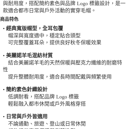
與耐用度，搭配簡約素色與品牌 Logo 標籤設計，是一
一般宅配
款適合都市日常與戶外活動的實穿毛帽。
每筆NT$100
商品特色
宅配出貨(2000以上免運)
•
經典寬版帽型，全耳包覆
每筆NT$100，滿NT$2,000(含以上)免運費
帽深與寬度適中，穩定貼合頭型
可完整覆蓋耳朵，提供良好秋冬保暖效果
•
美麗諾羊毛混紡材質
結合美麗諾羊毛的天然保暖與壓克力纖維的耐磨特
性
提升整體耐用度，適合長時間配戴與頻繁使用
•
簡約素色針織設計
低調耐看，搭配品牌 Logo 標籤
輕鬆融入都市休閒或戶外風格穿搭
•
日常與戶外皆適用
不論通勤、旅遊、登山或日常休閒