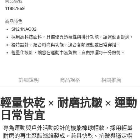
商品編號
LINE Pay
11887559
Apple Pay
商品特色
街口支付
SN24NAG02
採用高科技面料，具備優異透氣性與排汗功能，讓運動更舒適。
悠遊付
獨特設計，結合時尚與功能，適合各類運動或日常穿搭。
ATM付款
輕量化設計，讓您在運動中無負擔，自由揮灑每一分熱情。
運送方式
一般全家取貨
詳細說明
商品規格
相關推薦
每筆NT$100
全家超取(2000以上免運)
輕量快乾 × 耐磨抗皺 × 運動
每筆NT$100，滿NT$2,000(含以上)免運費
日常皆宜
一般7-11取貨
每筆NT$100
專為運動與戶外活動設計的機能棒球帽款，採用輕量
耐磨的再生聚酯纖維製成，兼具快乾、抗皺與穩定帽
7-11超取(2000以上免運)