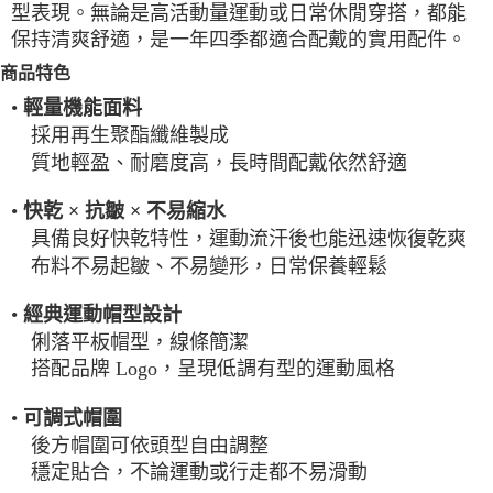
型表現。無論是高活動量運動或日常休閒穿搭，都能
每筆NT$100，滿NT$2,000(含以上)免運費
保持清爽舒適，是一年四季都適合配戴的實用配件。
一般宅配
商品特色
每筆NT$100
•
輕量機能面料
宅配出貨(2000以上免運)
採用再生聚酯纖維製成
每筆NT$100，滿NT$2,000(含以上)免運費
質地輕盈、耐磨度高，長時間配戴依然舒適
•
快乾 × 抗皺 × 不易縮水
具備良好快乾特性，運動流汗後也能迅速恢復乾爽
布料不易起皺、不易變形，日常保養輕鬆
•
經典運動帽型設計
俐落平板帽型，線條簡潔
搭配品牌 Logo，呈現低調有型的運動風格
•
可調式帽圍
後方帽圍可依頭型自由調整
穩定貼合，不論運動或行走都不易滑動