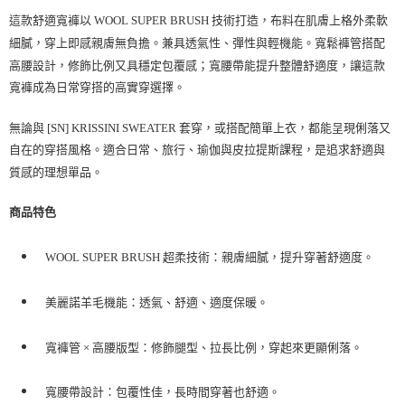
每筆NT$100，滿NT$2,000(含以上)免運費
這款舒適寬褲以
WOOL SUPER BRUSH 技術
打造，布料在肌膚上格外柔軟
細膩，穿上即感親膚無負擔。
兼具透氣性、彈性與輕機能。寬鬆褲管搭配
一般宅配
高腰設計，修飾比例又具穩定包覆感；寬腰帶能提升整體舒適度，讓這款
每筆NT$100
寬褲成為日常穿搭的高實穿選擇。
宅配出貨(2000以上免運)
無論與
[SN] KRISSINI SWEATER
套穿，或搭配簡單上衣，都能呈現俐落又
每筆NT$100，滿NT$2,000(含以上)免運費
自在的穿搭風格。適合日常、旅行、瑜伽與皮拉提斯課程，是追求舒適與
質感的理想單品。
商品特色
WOOL SUPER BRUSH 超柔技術
：親膚細膩，提升穿著舒適度。
美麗諾羊毛機能
：透氣、舒適、適度保暖。
寬褲管 × 高腰版型
：修飾腿型、拉長比例，穿起來更顯俐落。
寬腰帶設計
：包覆性佳，長時間穿著也舒適。