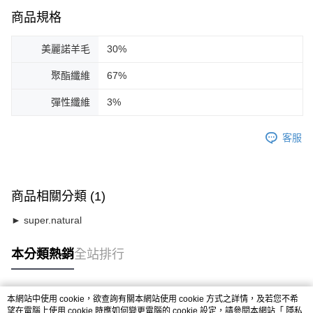
商品規格
美麗諾羊毛
30%
聚酯纖維
67%
彈性纖維
3%
客服
商品相關分類 (1)
► super.natural
本分類熱銷
全站排行
本網站中使用 cookie，欲查詢有關本網站使用 cookie 方式之詳情，及若您不希
熱門標籤
望在電腦上使用 cookie 時應如何變更電腦的 cookie 設定，請參閱本網站「
隱私