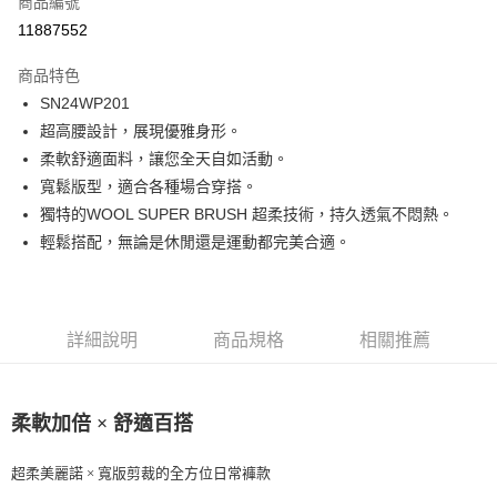
商品編號
LINE Pay
11887552
Apple Pay
商品特色
街口支付
SN24WP201
超高腰設計，展現優雅身形。
悠遊付
柔軟舒適面料，讓您全天自如活動。
ATM付款
寬鬆版型，適合各種場合穿搭。
獨特的WOOL SUPER BRUSH 超柔技術，持久透氣不悶熱。
運送方式
輕鬆搭配，無論是休閒還是運動都完美合適。
一般全家取貨
每筆NT$100
詳細說明
商品規格
相關推薦
全家超取(2000以上免運)
每筆NT$100，滿NT$2,000(含以上)免運費
一般7-11取貨
柔軟加倍 × 舒適百搭
每筆NT$100
超柔美麗諾 × 寬版剪裁的全方位日常褲款
7-11超取(2000以上免運)