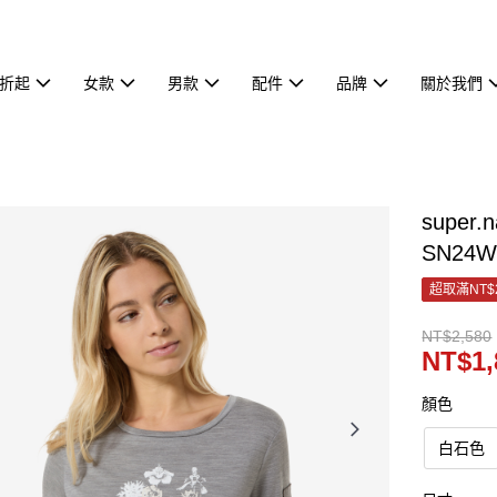
7折起
女款
男款
配件
品牌
關於我們
super
SN24W
超取滿NT$
NT$2,580
NT$1,
顏色
白石色