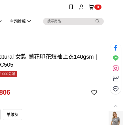
0
主題推薦
.natural 女款 蘭花印花短袖上衣140gsm |
C505
2,000免運
806
羊絨灰