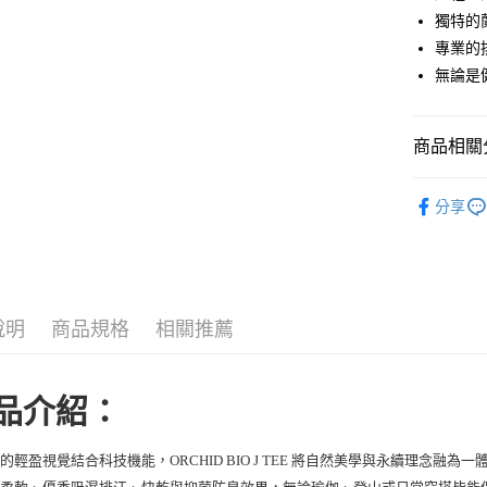
街口支付
獨特的
悠遊付
專業的
無論是
ATM付款
商品相關分
運送方式
► super.na
一般全家
分享
每筆NT$1
全家超取(2
每筆NT$1
說明
商品規格
相關推薦
一般7-11
每筆NT$1
7-11超取
品介紹：
每筆NT$1
卉的輕盈視覺結合科技機能，
將自然美學與永續理念融為一
ORCHID BIO J TEE
一般宅配
膚柔軟、優秀吸濕排汗、快乾與抑菌防臭效果，無論瑜伽、登山或日常穿搭皆能