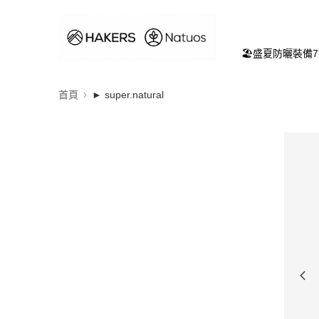
🏖️盛夏防曬裝備
首頁
► super.natural