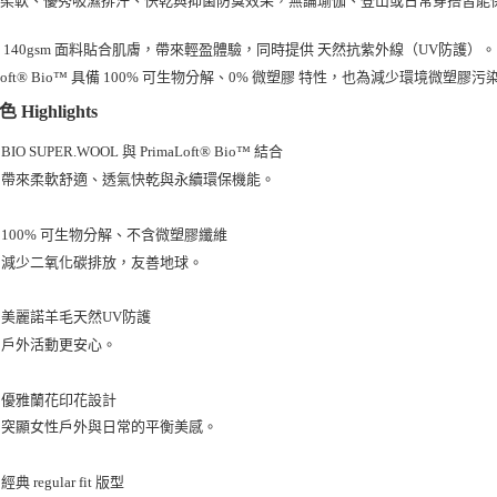
每筆NT$1
的
面料貼合肌膚，帶來輕盈體驗，同時提供
。
140gsm
天然抗紫外線（UV防護）
宅配出貨(2
Loft® Bio™ 具備
特性，也為減少環境微塑膠污
100% 可生物分解、0% 微塑膠
每筆NT$1
Highlights
BIO SUPER.WOOL 與 PrimaLoft® Bio™ 結合
帶來柔軟舒適、透氣快乾與永續環保機能。
100% 可生物分解、不含微塑膠纖維
減少二氧化碳排放，友善地球。
美麗諾羊毛天然UV防護
戶外活動更安心。
優雅蘭花印花設計
突顯女性戶外與日常的平衡美感。
經典 regular fit 版型