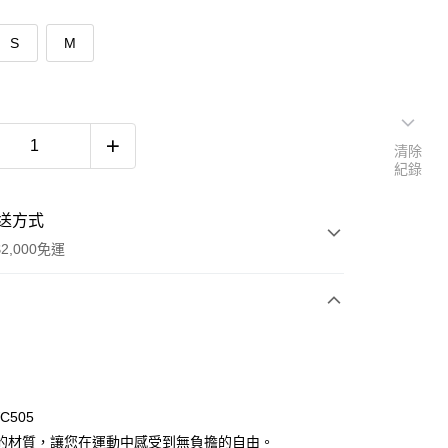
S
M
清除
紀錄
送方式
2,000免運
次付款
C505
的材質，讓您在運動中感受到無負擔的自由。