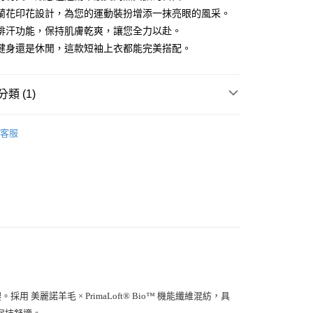
蘭花印花設計，為您的運動裝扮增添一抹亮眼的風采。
排汗功能，保持肌膚乾爽，讓您全力以赴。
健身還是休閒，這款短袖上衣都能完美搭配。
類 (1)
tural
取貨
客服
00
000以上免運)
00，滿NT$2,000(含以上)免運費
取貨
00
(2000以上免運)
00，滿NT$2,000(含以上)免運費
體。採用
機能纖維混紡，具
美麗諾羊毛 × PrimaLoft® Bio™
保持舒適。