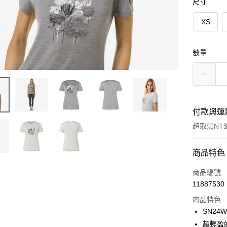
尺寸
XS
數量
付款與運
超取滿NT$
付款方式
商品特色
信用卡一
商品編號
11887530
LINE Pay
商品特色
Apple Pay
SN24W
超輕盈