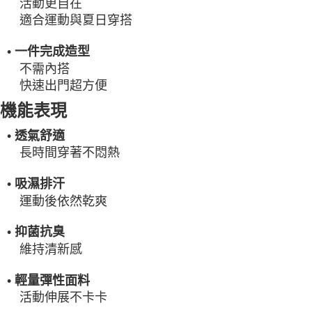
活動更自在
適合運動與夏日穿搭
• 一件完成造型
不需內搭
快速出門超方便
機能表現
• 透氣舒適
長時間穿著不悶熱
• 吸濕排汗
運動後依然乾爽
• 抑菌抗臭
維持清新感
• 輕量彈性面料
活動伸展不卡卡