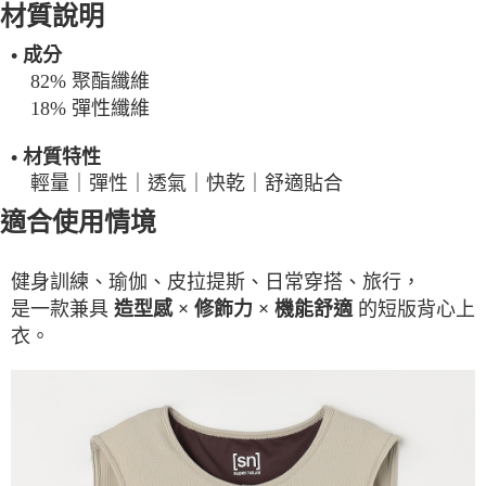
材質說明
• 成分
82% 聚酯纖維
18% 彈性纖維
• 材質特性
輕量｜彈性｜透氣｜快乾｜舒適貼合
適合使用情境
健身訓練、瑜伽、皮拉提斯、日常穿搭、旅行，
是一款兼具
的短版背心上
造型感 × 修飾力 × 機能舒適
衣。