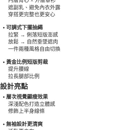
內層背心 × 外層罩衫
每筆NT$100，滿NT$2,000(含以上)免運費
遮副乳、避免內衣外露
穿搭更完整也更安心
一般宅配
每筆NT$100
• 可調式下擺抽繩
宅配出貨(2000以上免運)
拉緊 → 俐落短版澎感
放鬆 → 自然垂墜遮肉
每筆NT$100，滿NT$2,000(含以上)免運費
一件兩種風格自由切換
• 黃金比例短版剪裁
提升腰線
拉長腿部比例
設計亮點
• 層次視覺顯瘦效果
深淺配色打造立體感
修飾上半身線條
• 無袖設計更清爽