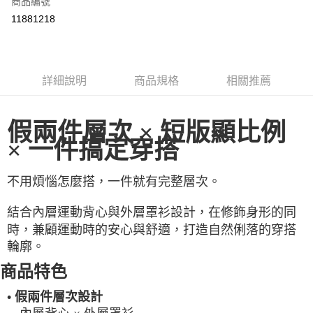
商品編號
LINE Pay
11881218
Apple Pay
街口支付
詳細說明
商品規格
相關推薦
悠遊付
ATM付款
假兩件層次 × 短版顯比例
× 一件搞定穿搭
運送方式
一般全家取貨
不用煩惱怎麼搭，一件就有完整層次。
每筆NT$100
結合內層運動背心與外層罩衫設計，在修飾身形的同
全家超取(2000以上免運)
時，兼顧運動時的安心與舒適，打造自然俐落的穿搭
每筆NT$100，滿NT$2,000(含以上)免運費
輪廓。
一般7-11取貨
商品特色
每筆NT$100
• 假兩件層次設計
7-11超取(2000以上免運)