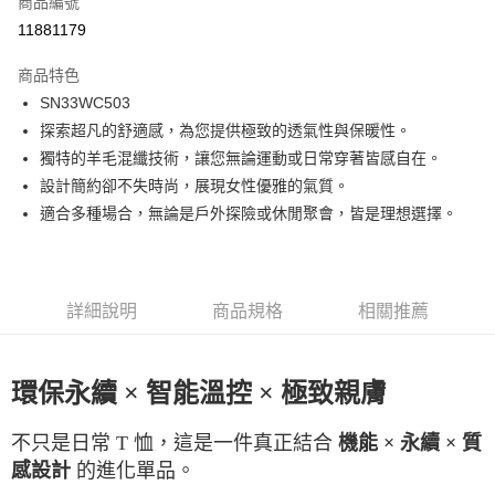
商品編號
LINE Pay
11881179
Apple Pay
商品特色
街口支付
SN33WC503
探索超凡的舒適感，為您提供極致的透氣性與保暖性。
悠遊付
獨特的羊毛混纖技術，讓您無論運動或日常穿著皆感自在。
ATM付款
設計簡約卻不失時尚，展現女性優雅的氣質。
適合多種場合，無論是戶外探險或休閒聚會，皆是理想選擇。
運送方式
一般全家取貨
每筆NT$100
詳細說明
商品規格
相關推薦
全家超取(2000以上免運)
每筆NT$100，滿NT$2,000(含以上)免運費
環保永續 × 智能溫控 × 極致親膚
一般7-11取貨
不只是日常 T 恤，這是一件真正結合
機能 × 永續 × 質
每筆NT$100
的進化單品。
感設計
7-11超取(2000以上免運)