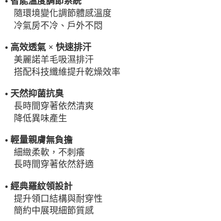
• 智能溫度調節系統
隨環境變化調節體感溫度
冷氣房不冷、戶外不悶
• 高效透氣 × 快速排汗
美麗諾羊毛吸濕排汗
搭配科技纖維提升乾燥效率
• 天然抑菌抗臭
長時間穿著依然清爽
降低異味產生
• 輕量親膚無負擔
細緻柔軟，不刺癢
長時間穿著依然舒適
• 經典羅紋領設計
提升領口結構與耐穿性
簡約中展現細節質感