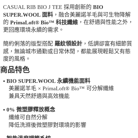
每筆NT$100，滿NT$2,000(含以上)免運費
CASUAL RIB BIO J TEE 採用創新的
BIO
，融合美麗諾羊毛與可生物降解
SUPER.WOOL 面料
一般宅配
的
，在舒適與性能之外，
PrimaLoft® Bio™ 科技纖維
每筆NT$100
更回應環境永續的需求。
宅配出貨(2000以上免運)
簡約俐落的版型搭配
，低調卻富有細節質
羅紋領設計
每筆NT$100，滿NT$2,000(含以上)免運費
感，無論城市通勤或日常休閒，都能展現輕鬆又有態
度的風格。
商品特色
• BIO SUPER.WOOL 永續機能面料
美麗諾羊毛 × PrimaLoft® Bio™ 可分解纖維
兼具天然舒適與高效機能
• 0% 微塑膠釋放概念
纖維可自然分解
降低洗滌後微塑膠對環境的影響