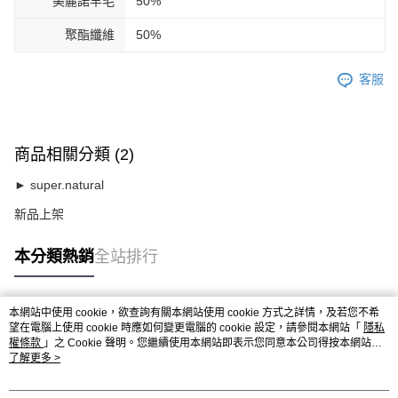
美麗諾羊毛
50%
聚酯纖維
50%
客服
商品相關分類 (2)
► super.natural
新品上架
本分類熱銷
全站排行
本網站中使用 cookie，欲查詢有關本網站使用 cookie 方式之詳情，及若您不希
熱門標籤
望在電腦上使用 cookie 時應如何變更電腦的 cookie 設定，請參閱本網站「
隱私
權條款
」之 Cookie 聲明。您繼續使用本網站即表示您同意本公司得按本網站使
用條款之 Cookie 聲明使用 cookie。
了解更多 >