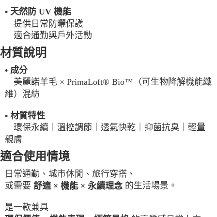
• 天然防 UV 機能
提供日常防曬保護
適合通勤與戶外活動
材質說明
• 成分
美麗諾羊毛 × PrimaLoft® Bio™（可生物降解機能纖
維）混紡
• 材質特性
環保永續｜溫控調節｜透氣快乾｜抑菌抗臭｜輕量
親膚
適合使用情境
日常通勤、城市休閒、旅行穿搭、
或需要
的生活場景。
舒適 × 機能 × 永續理念
是一款兼具