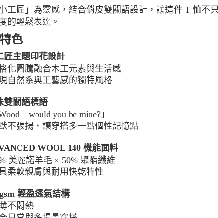
每筆NT$1
小工匠」為靈感，結合俏皮雙關語設計，讓這件 T 恤不
度的輕鬆表達。
宅配出貨(2
每筆NT$1
特色
小工匠主題印花設計
化圖騰融合木工元素與生活感
自然系與工藝感的獨特風格
趣味雙關語標語
od – would you be mine?」
不張揚，讓穿搭多一點個性記憶點
DVANCED WOOL 140 機能面料
% 美麗諾羊毛 × 50% 聚酯纖維
柔軟親膚與耐用快乾特性
40gsm 輕盈透氣結構
薄不悶熱
合日常與多場景穿搭