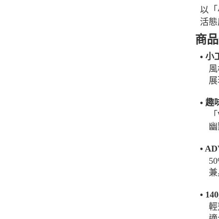
以「
活態
商品
• 
風格
展現
• 
「Wo
幽默
• A
50
兼具
• 1
輕
適