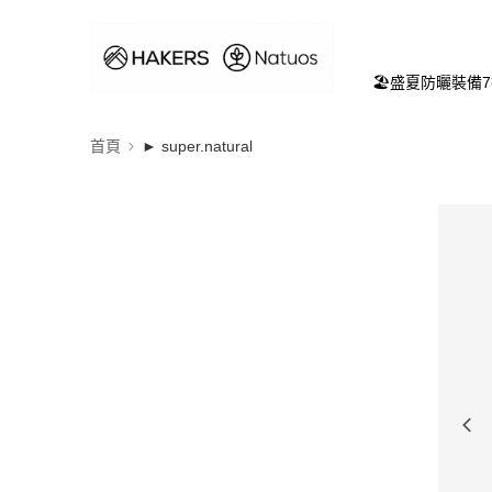
🏖️盛夏防曬裝備
首頁
► super.natural