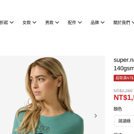
7折起
女款
男款
配件
品牌
關於我們
supe
140gsm
超取滿NT$
NT$2,280
NT$1,
顏色
潟湖綠