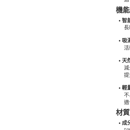
機能
• 
長
• 
活
• 
減
提
• 
不
適
材質
• 成