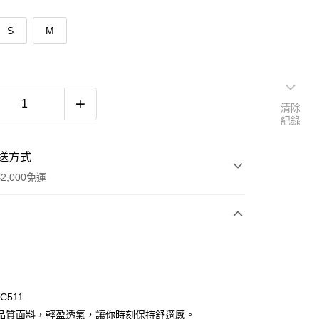
S
M
清除
紀錄
送方式
2,000免運
次付款
C511
品質面料，輕盈透氣，讓你時刻保持舒適感。