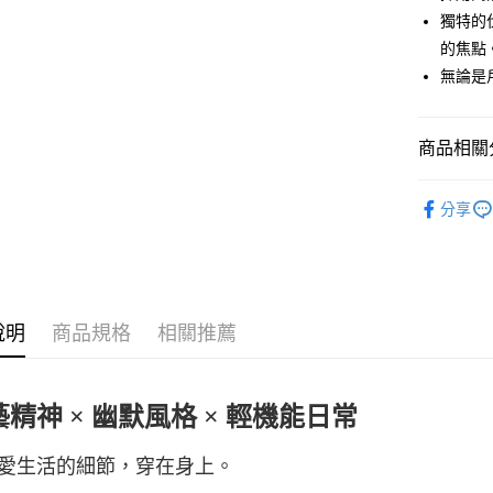
街口支付
獨特的
悠遊付
的焦點
無論是
ATM付款
商品相關分
運送方式
► super.na
一般全家
分享
每筆NT$1
新品上架
全家超取(2
每筆NT$1
說明
商品規格
相關推薦
一般7-11
每筆NT$1
7-11超取
精神 × 幽默風格 × 輕機能日常
每筆NT$1
愛生活的細節，穿在身上。
一般宅配