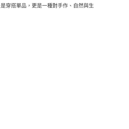
00
只是穿搭單品，更是一種對手作、自然與生
000以上免運)
00，滿NT$2,000(含以上)免運費