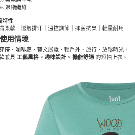
% 美麗諾羊毛
% 聚酯纖維
材質特性
柔軟｜透氣排汗｜溫控調節｜抑菌抗臭｜輕量耐用
使用情境
穿搭、咖啡廳、藝文展覽、輕戶外、旅行、放鬆時光，
款兼具
的短袖上衣。
工藝風格 × 趣味設計 × 機能舒適