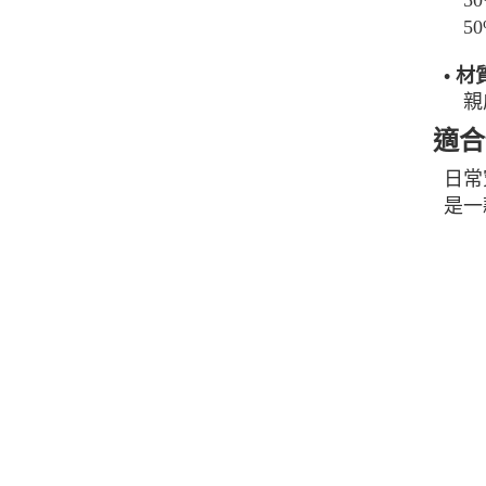
50
50
• 
親膚
適合
日常
是一