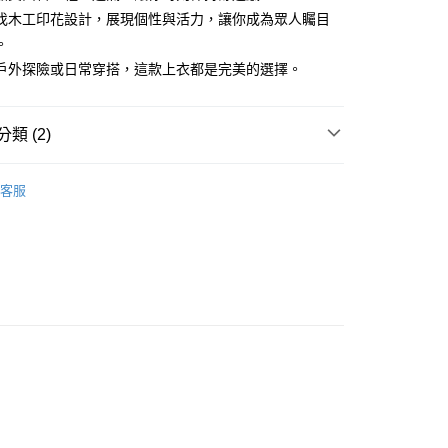
伐木工印花設計，展現個性與活力，讓你成為眾人矚目
。
戶外探險或日常穿搭，這款上衣都是完美的選擇。
類 (2)
tural
取貨
客服
00
000以上免運)
00，滿NT$2,000(含以上)免運費
取貨
00
(2000以上免運)
00，滿NT$2,000(含以上)免運費