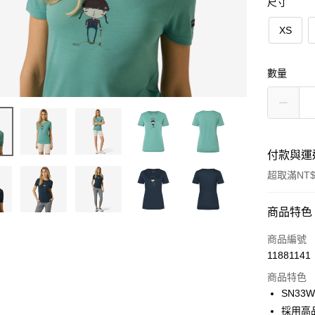
尺寸
XS
數量
付款與運
超取滿NT$
付款方式
商品特色
信用卡一
商品編號
11881141
LINE Pay
商品特色
Apple Pay
SN33W
採用高