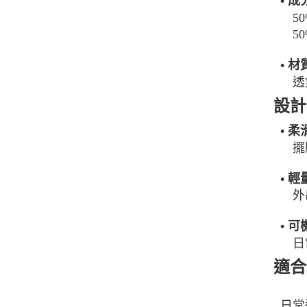
• 成
50
50
• 
透氣
設計
• 
擺
• 
外
• 
日
適合
日常