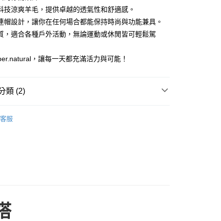
科技涼爽羊毛，提供卓越的透氣性和舒適感。
連帽設計，讓你在任何場合都能保持時尚與功能兼具。
質，適合各種戶外活動，無論運動或休閒皆可輕鬆駕
per.natural，讓每一天都充滿活力與可能！
取貨
類 (2)
00
tural
000以上免運)
客服
00，滿NT$2,000(含以上)免運費
取貨
00
(2000以上免運)
00，滿NT$2,000(含以上)免運費
搭