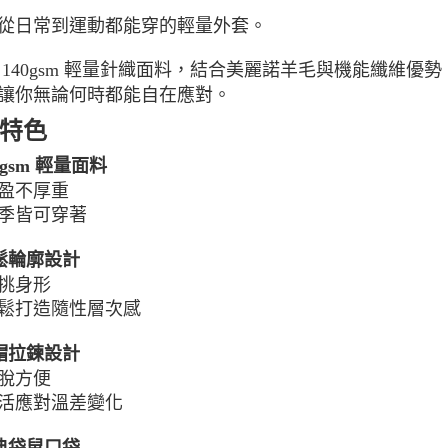
每筆NT$1
從日常到運動都能穿的輕量外套。
宅配出貨(2
 140gsm 輕量針織面料，結合美麗諾羊毛與機能纖維
每筆NT$1
讓你無論何時都能自在應對。
特色
40gsm 輕量面料
盈不厚重
季皆可穿著
寬鬆輪廓設計
挑身形
鬆打造隨性層次感
連帽拉鍊設計
脫方便
活應對溫差變化
經典袋鼠口袋