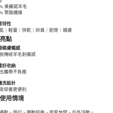
分
% 美麗諾羊毛
% 聚酯纖維
材質特性
｜輕量｜快乾｜抑臭｜耐穿｜親膚
亮點
柔滑親膚觸感
脫傳統羊毛刺癢感
輕量好收納
出攜帶不負擔
可機洗設計
常保養更便利
使用情境
通勤、旅行、運動前後、居家休閒、戶外活動，