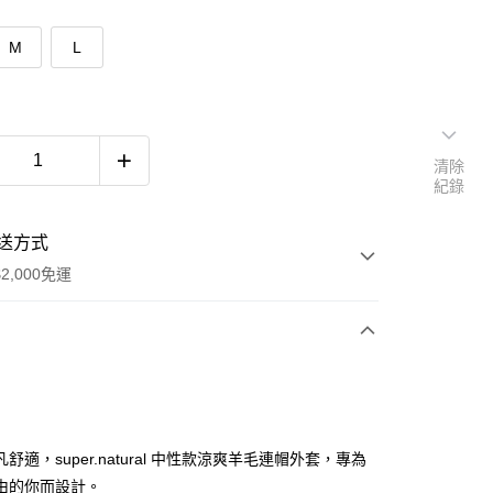
M
L
清除
紀錄
送方式
2,000免運
次付款
舒適，super.natural 中性款涼爽羊毛連帽外套，專為
由的你而設計。