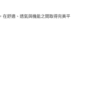
00
000以上免運)
優勢，在舒適、透氣與機能之間取得完美平
00，滿NT$2,000(含以上)免運費