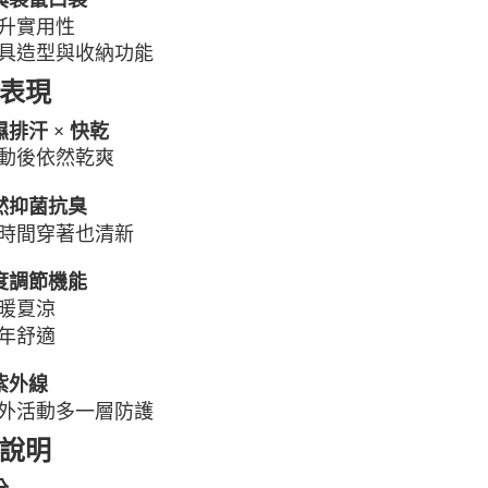
升實用性
具造型與收納功能
表現
濕排汗 × 快乾
動後依然乾爽
天然抑菌抗臭
時間穿著也清新
溫度調節機能
暖夏涼
年舒適
防紫外線
外活動多一層防護
說明