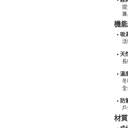
提
兼
機能
• 吸
活
• 
長
• 
冬
全
• 
戶
材質