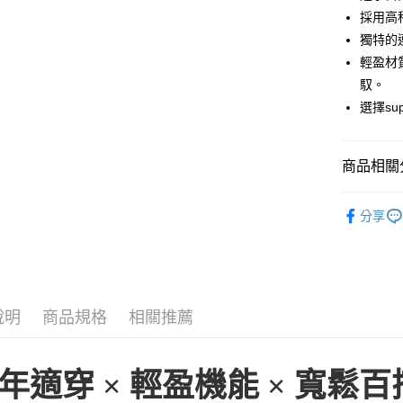
街口支付
採用高
悠遊付
獨特的
輕盈材
ATM付款
馭。
選擇su
運送方式
一般全家
商品相關分
每筆NT$1
► super.na
全家超取(2
分享
新品上架
每筆NT$1
一般7-11
每筆NT$1
說明
商品規格
相關推薦
7-11超取
每筆NT$1
年適穿 × 輕盈機能 × 寬鬆百
一般宅配