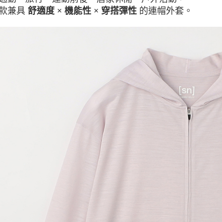
款兼具
的連帽外套。
舒適度 × 機能性 × 穿搭彈性