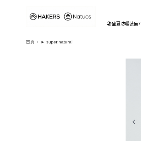
🏖️盛夏防曬裝備
首頁
► super.natural