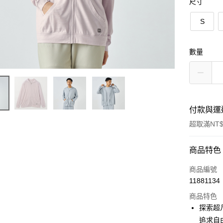
尺寸
S
數量
付款與運
超取滿NT$
付款方式
商品特色
信用卡一
商品編號
11881134
LINE Pay
商品特色
Apple Pay
探索超凡
追求自