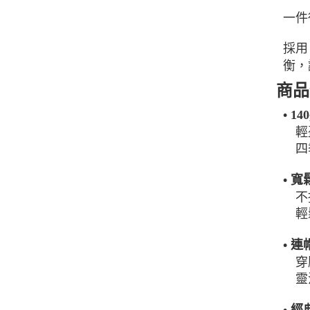
一件
採用
衡，
商品
• 1
輕
四
• 
不
輕
• 
穿
靈
• 