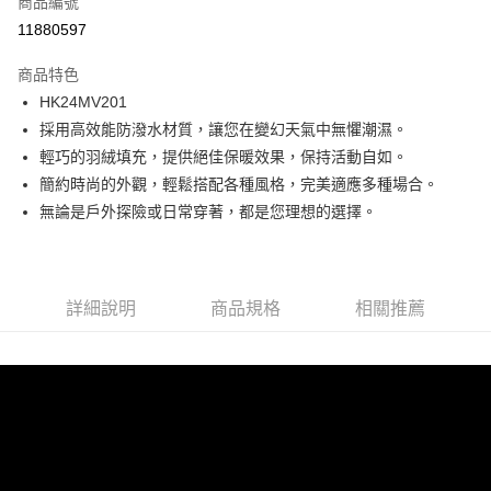
商品編號
LINE Pay
11880597
Apple Pay
商品特色
街口支付
HK24MV201
採用高效能防潑水材質，讓您在變幻天氣中無懼潮濕。
悠遊付
輕巧的羽絨填充，提供絕佳保暖效果，保持活動自如。
ATM付款
簡約時尚的外觀，輕鬆搭配各種風格，完美適應多種場合。
無論是戶外探險或日常穿著，都是您理想的選擇。
運送方式
一般全家取貨
每筆NT$100
詳細說明
商品規格
相關推薦
全家超取(2000以上免運)
每筆NT$100，滿NT$2,000(含以上)免運費
一般7-11取貨
每筆NT$100
7-11超取(2000以上免運)