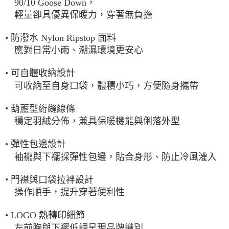
90/10 Goose Down，
輕量卻具優異保暖力，穿著無負擔
•
防潑水 Nylon Ripstop 面料
應對日常小雨、潮濕環境更安心
•
可自體收納設計
可收納至自身口袋，體積小巧，方便隨身攜帶
•
葫蘆型絎縫線條
穩定羽絨分佈，兼具保暖機能與俐落外型
•
彈性包邊設計
袖襱與下襬採彈性包邊，貼合身形、防止冷風灌入
•
門襟與口袋拉袢設計
操作順手，提升穿著便利性
•
LOGO 熱轉印細節
左前胸與下襬低調呈現品牌識別