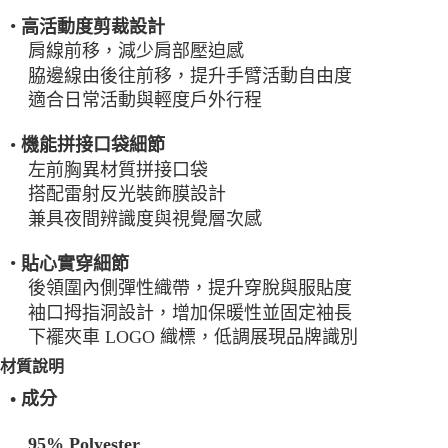
每筆NT$100，滿NT$2,000(含以上)免運費
•
高活動度剪裁設計
肩線前移，減少肩部壓迫感
一般宅配
脇邊線由後往前移，提升手臂活動自由度
每筆NT$100
適合日常活動與輕度戶外行程
宅配出貨(2000以上免運)
•
機能拼接口袋細節
每筆NT$100，滿NT$2,000(含以上)免運費
左前胸異材質拼接口袋
搭配雷射反光裝飾膜設計
兼具夜間辨識度與視覺層次感
•
貼心實穿細節
後領圍內側彈性織帶，提升穿脫與服貼度
袖口拇指洞設計，增加保暖性並固定袖長
下襬夾車 LOGO 織標，低調展現品牌識別
材質說明
•
成分
95% Polyester