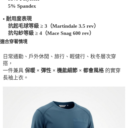
5% Spandex
•
耐用度表現
抗起毛球等級 ≥ 3（Martindale 3.5 rev）
抗勾紗等級 ≥ 4（Mace Snag 600 rev）
適合穿著情境
日常通勤、戶外休閒、旅行、輕健行、秋冬層次穿
搭，
一件兼具
的實穿
保暖 × 彈性 × 機能細節 × 都會風格
長袖上衣。