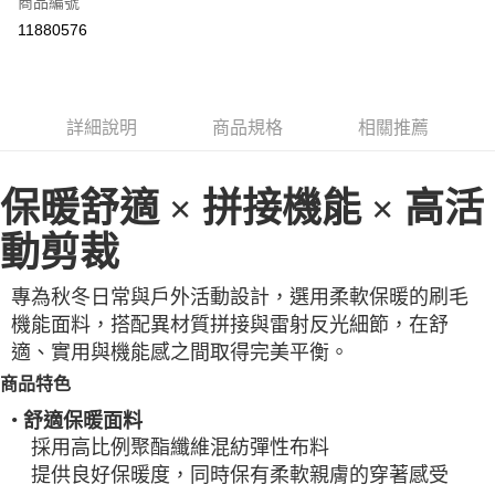
商品編號
LINE Pay
11880576
Apple Pay
街口支付
詳細說明
商品規格
相關推薦
悠遊付
ATM付款
保暖舒適 × 拼接機能 × 高活
運送方式
動剪裁
一般全家取貨
專為秋冬日常與戶外活動設計，選用柔軟保暖的刷毛
每筆NT$100
機能面料，搭配異材質拼接與雷射反光細節，在舒
全家超取(2000以上免運)
適、實用與機能感之間取得完美平衡。
每筆NT$100，滿NT$2,000(含以上)免運費
商品特色
一般7-11取貨
•
舒適保暖面料
每筆NT$100
採用高比例聚酯纖維混紡彈性布料
提供良好保暖度，同時保有柔軟親膚的穿著感受
7-11超取(2000以上免運)