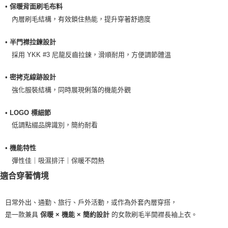
•
保暖背面刷毛布料
每筆NT$100，滿NT$2,000(含以上)免運費
內層刷毛結構，有效鎖住熱能，提升穿著舒適度
一般宅配
每筆NT$100
•
半門襟拉鍊設計
採用 YKK #3 尼龍反齒拉鍊，滑順耐用，方便調節體溫
宅配出貨(2000以上免運)
每筆NT$100，滿NT$2,000(含以上)免運費
•
密拷克線跡設計
強化服裝結構，同時展現俐落的機能外觀
•
LOGO 標細節
低調點綴品牌識別，簡約耐看
•
機能特性
彈性佳｜吸濕排汗｜保暖不悶熱
適合穿著情境
日常外出、通勤、旅行、戶外活動，或作為外套內層穿搭，
是一款兼具
的女款刷毛半開襟長袖上衣。
保暖 × 機能 × 簡約設計