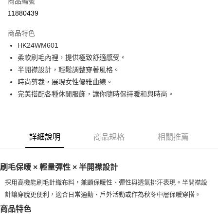
商品編號
LINE Pay
11880439
Apple Pay
商品特色
街口支付
HK24WM601
柔軟刷毛內裡，提供極致舒適感受。
悠遊付
半開襟設計，輕鬆調整穿著風格。
ATM付款
時尚剪裁，展現女性優雅曲線。
完美搭配各種休閒服飾，讓你隨時保持暖和與時尚。
運送方式
一般全家取貨
每筆NT$100
詳細說明
商品規格
相關推薦
全家超取(2000以上免運)
每筆NT$100，滿NT$2,000(含以上)免運費
刷毛保暖 × 輕量彈性 × 半開襟設計
一般7-11取貨
採用高機能刷毛針織布料，兼顧保暖性、彈性與透氣排汗表現。半開襟設
每筆NT$100
計讓穿脫更便利，適合日常通勤、戶外活動或作為秋冬中層保暖穿搭。
商品特色
7-11超取(2000以上免運)