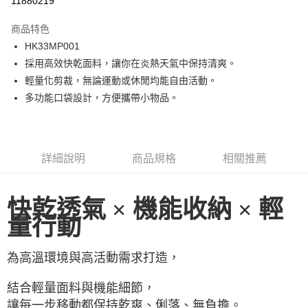
11880219
Apple Pay
商品特色
街口支付
HK33MP001
採用高效快乾面料，讓你在炎熱天氣中保持清爽。
悠遊付
輕量化剪裁，無論運動或休閒均能自由活動。
ATM付款
多功能口袋設計，方便攜帶小物品。
運送方式
一般全家取貨
詳細說明
商品規格
相關推薦
每筆NT$100
全家超取(2000以上免運)
快乾透氣 × 機能收納 × 輕
每筆NT$100，滿NT$2,000(含以上)免運費
量行動
一般7-11取貨
為高溫環境與高活動需求打造，
每筆NT$100
7-11超取(2000以上免運)
結合輕量面料與機能細節，
每筆NT$100，滿NT$2,000(含以上)免運費
讓每一步移動都保持乾爽、俐落、無負擔。