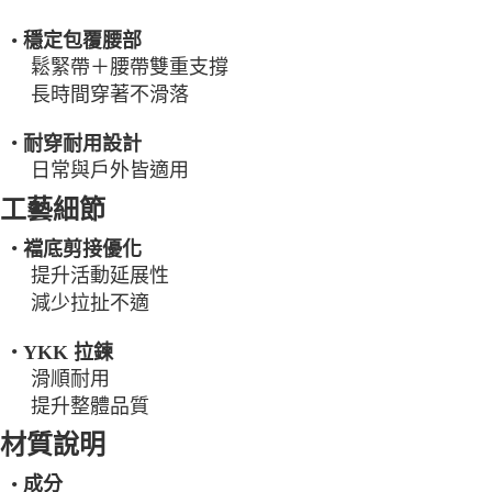
•
穩定包覆腰部
鬆緊帶＋腰帶雙重支撐
長時間穿著不滑落
•
耐穿耐用設計
日常與戶外皆適用
工藝細節
•
襠底剪接優化
提升活動延展性
減少拉扯不適
•
YKK 拉鍊
滑順耐用
提升整體品質
材質說明
•
成分