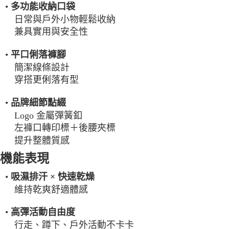
•
多功能收納口袋
日常與戶外小物輕鬆收納
兼具實用與安全性
•
平口俐落褲腳
簡潔線條設計
穿搭更俐落有型
•
品牌細節點綴
Logo 金屬彈簧釦
左褲口轉印標＋後腰夾標
提升整體質感
機能表現
•
吸濕排汗 × 快速乾燥
維持乾爽舒適體感
•
高彈活動自由度
行走、蹲下、戶外活動不卡卡