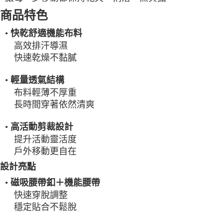
一般宅配
商品特色
每筆NT$100
•
快乾舒適機能布料
高效排汗導濕
宅配出貨(2000以上免運)
快速乾燥不黏膩
每筆NT$100，滿NT$2,000(含以上)免運費
•
輕量透氣結構
布料輕薄不厚重
長時間穿著依然清爽
•
高活動剪裁設計
提升活動靈活度
戶外移動更自在
設計亮點
•
磁吸腰帶釦＋機能腰帶
快速穿脫調整
穩定貼合不鬆脫