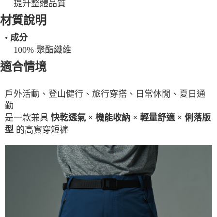
提升整體品質
材質說明
•
成分
100% 聚酯纖維
適合情境
戶外活動、登山健行、旅行穿搭、日常休閒、夏日通
勤
是一款兼具
快乾透氣 × 機能收納 × 輕量舒適 × 俐落版
的高實穿短褲
型