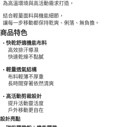
為高溫環境與高活動需求打造，
一般宅配
每筆NT$100
結合輕量面料與機能細節，
讓每一步移動都保持乾爽、俐落、無負擔。
宅配出貨(2000以上免運)
商品特色
每筆NT$100，滿NT$2,000(含以上)免運費
•
快乾舒適機能布料
高效排汗導濕
快速乾燥不黏膩
•
輕量透氣結構
布料輕薄不厚重
長時間穿著依然清爽
•
高活動剪裁設計
提升活動靈活度
戶外移動更自在
設計亮點