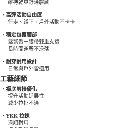
維持乾爽舒適體感
•
高彈活動自由度
行走、蹲下、戶外活動不卡卡
•
穩定包覆腰部
鬆緊帶＋腰帶雙重支撐
長時間穿著不滑落
•
耐穿耐用設計
日常與戶外皆適用
工藝細節
•
襠底剪接優化
提升活動延展性
減少拉扯不適
•
YKK 拉鍊
滑順耐用