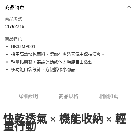
商品特色
Apple Pay
商品編號
街口支付
11762246
悠遊付
商品特色
ATM付款
HK33MP001
採用高效快乾面料，讓你在炎熱天氣中保持清爽。
運送方式
輕量化剪裁，無論運動或休閒均能自由活動。
一般全家取貨
多功能口袋設計，方便攜帶小物品。
每筆NT$100
全家超取(2000以上免運)
每筆NT$100，滿NT$2,000(含以上)免運費
詳細說明
商品規格
相關推薦
一般7-11取貨
每筆NT$100
快乾透氣 × 機能收納 × 輕
量行動
7-11超取(2000以上免運)
每筆NT$100，滿NT$2,000(含以上)免運費