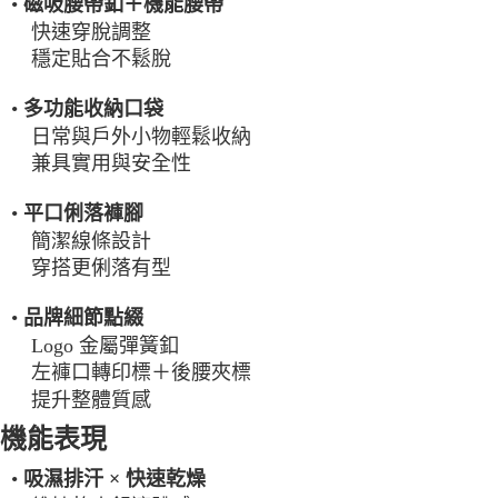
•
磁吸腰帶釦＋機能腰帶
快速穿脫調整
穩定貼合不鬆脫
•
多功能收納口袋
日常與戶外小物輕鬆收納
兼具實用與安全性
•
平口俐落褲腳
簡潔線條設計
穿搭更俐落有型
•
品牌細節點綴
Logo 金屬彈簧釦
左褲口轉印標＋後腰夾標
提升整體質感
機能表現
•
吸濕排汗 × 快速乾燥