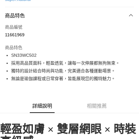
LINE Pay
商品特色
Apple Pay
商品編號
街口支付
11661969
悠遊付
商品特色
ATM付款
SN33WC502
採用高品質面料，輕盈透氣，讓每一次伸展都無拘無束。
運送方式
獨特的設計結合時尚與功能，完美適合各種運動場景。
一般全家取貨
無論是瑜伽課程或日常穿著，皆能展現您的獨特魅力。
每筆NT$100
全家超取(2000以上免運)
每筆NT$100，滿NT$2,000(含以上)免運費
詳細說明
相關推薦
一般7-11取貨
每筆NT$100
輕盈如膚 × 雙層網眼 × 時裝
7-11超取(2000以上免運)