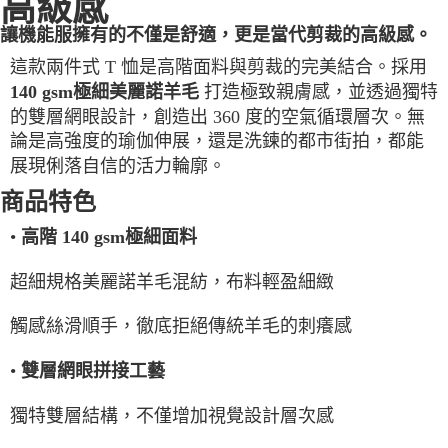
高級感
每筆NT$100，滿NT$2,000(含以上)免運費
讓機能服擁有的不僅是舒適，更是當代剪裁的高級感。
一般宅配
這款兩件式 T 恤是高階面料與剪裁的完美結合。採用
每筆NT$100
打造極致親膚感，並透過獨特
140 gsm極細美麗諾羊毛
的雙層網眼設計，創造出 360 度的空氣循環層次。無
宅配出貨(2000以上免運)
論是高強度的瑜伽伸展，還是洗鍊的都市街拍，都能
每筆NT$100，滿NT$2,000(含以上)免運費
展現俐落自信的活力輪廓。
商品特色
•
高階 140 gsm極細面料
超細規格美麗諾羊毛混紡，布料輕盈細緻
觸感絲滑順手，徹底拒絕傳統羊毛的刺癢感
•
雙層網眼拼接工藝
獨特雙層結構，不僅增加視覺設計層次感