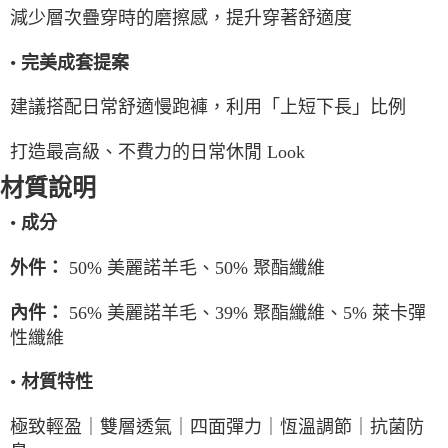
減少層次疊穿時的磨擦感，提升穿著舒適度
•
完美成套提案
建議搭配日常舒適慢跑褲，利用「上短下長」比例
打造最高級、不費力的日常休閒 Look
材質說明
•
成分
50% 美麗諾羊毛、50% 聚酯纖維
外件：
56% 美麗諾羊毛、39% 聚酯纖維、5% 萊卡彈
內件：
性纖維
•
材質特性
極致輕盈｜雙層透氣｜四面彈力｜恆溫調節｜抗菌防