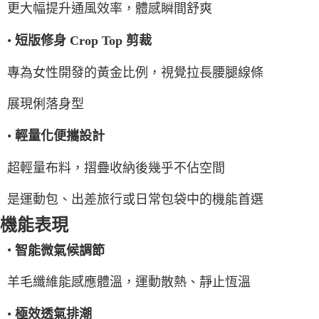
更大幅提升通風效率，體感瞬間舒爽
•
短版修身 Crop Top 剪裁
專為女性開發的黃金比例，視覺拉長腰腿線條
展現俐落身型
•
輕量化便攜設計
超輕量布料，摺疊收納後幾乎不佔空間
是運動包、出差旅行或日常包袋中的機能首選
機能表現
•
智能微氣候調節
羊毛纖維能感應體溫，運動散熱、靜止恆溫
•
極效透氣排潮