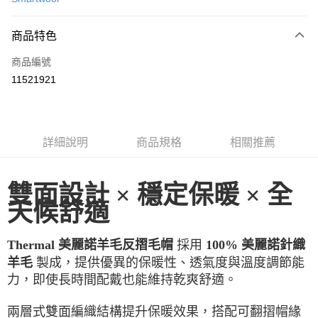
LINE Pay
商品特色
Apple Pay
商品編號
街口支付
11521921
悠遊付
ATM付款
詳細說明
商品規格
相關推薦
運送方式
一般全家取貨
雙面設計 × 穩定保暖 × 全
每筆NT$100
天候舒適
全家超取(2000以上免運)
每筆NT$100，滿NT$2,000(含以上)免運費
採用
Thermal 美麗諾羊毛反摺毛帽
100% 美麗諾針織
製成，提供優異的保暖性、透氣度與溫度調節能
羊毛
一般7-11取貨
力，即使長時間配戴也能維持乾爽舒適。
每筆NT$100
7-11超取(2000以上免運)
兩層式雙面編織結構提升保暖效果，搭配可翻摺帽緣