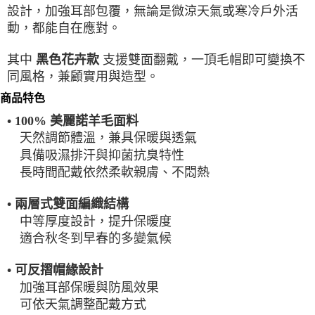
設計，加強耳部包覆，無論是微涼天氣或寒冷戶外活
每筆NT$100，滿NT$2,000(含以上)免運費
動，都能自在應對。
一般宅配
每筆NT$100
其中
支援雙面翻戴，一頂毛帽即可變換不
黑色花卉款
同風格，兼顧實用與造型。
宅配出貨(2000以上免運)
商品特色
每筆NT$100，滿NT$2,000(含以上)免運費
• 100% 美麗諾羊毛面料
天然調節體溫，兼具保暖與透氣
具備吸濕排汗與抑菌抗臭特性
長時間配戴依然柔軟親膚、不悶熱
• 兩層式雙面編織結構
中等厚度設計，提升保暖度
適合秋冬到早春的多變氣候
• 可反摺帽緣設計
加強耳部保暖與防風效果
可依天氣調整配戴方式