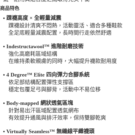
每筆NT$100，滿NT$2,000(含以上)免運費
商品特色
一般宅配
• 踝襪高度 × 全輕量減震
每筆NT$100
踝襪設計清爽不悶熱，活動靈活、適合多種鞋款
全足底輕量減震配置，長時間行走依然舒適
宅配出貨(2000以上免運)
每筆NT$100，滿NT$2,000(含以上)免運費
• Indestructawool™ 進階耐磨技術
強化高磨耗區域結構
在維持柔軟親膚的同時，大幅提升襪款耐用度
• 4 Degree™ Elite 四向彈力合腳系統
依足部結構配置彈性支撐區
穩定包覆足弓與腳背，活動中不易位移
• Body-mapped 網狀透氣區塊
針對易出汗區域配置透氣網布
有效提升通風與排汗效率，保持雙腳乾爽
• Virtually Seamless™ 無縫線平織襪頭