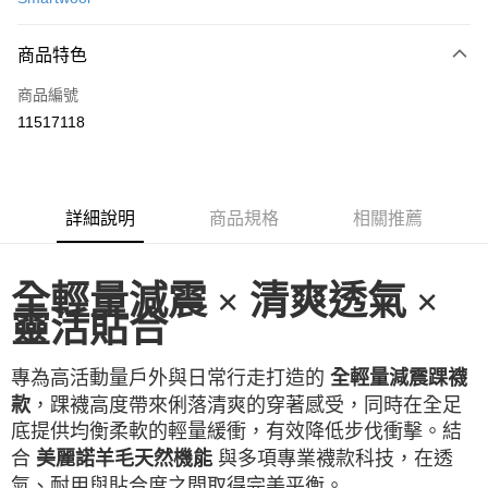
LINE Pay
商品特色
Apple Pay
商品編號
街口支付
11517118
悠遊付
ATM付款
詳細說明
商品規格
相關推薦
運送方式
一般全家取貨
全輕量減震 × 清爽透氣 ×
每筆NT$100
靈活貼合
全家超取(2000以上免運)
每筆NT$100，滿NT$2,000(含以上)免運費
專為高活動量戶外與日常行走打造的
全輕量減震踝襪
，踝襪高度帶來俐落清爽的穿著感受，同時在全足
款
一般7-11取貨
底提供均衡柔軟的輕量緩衝，有效降低步伐衝擊。結
每筆NT$100
合
與多項專業襪款科技，在透
美麗諾羊毛天然機能
7-11超取(2000以上免運)
氣、耐用與貼合度之間取得完美平衡。