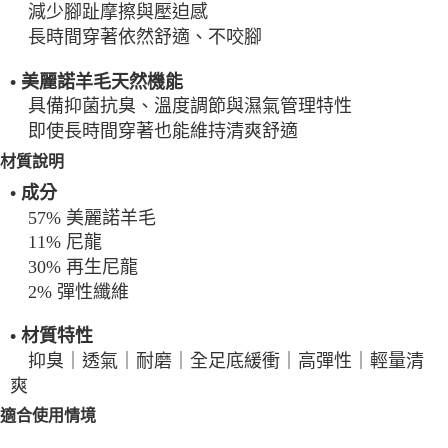
減少腳趾摩擦與壓迫感
長時間穿著依然舒適、不咬腳
• 美麗諾羊毛天然機能
具備抑菌抗臭、溫度調節與濕氣管理特性
即使長時間穿著也能維持清爽舒適
材質說明
• 成分
57% 美麗諾羊毛
11% 尼龍
30% 再生尼龍
2% 彈性纖維
• 材質特性
抑臭｜透氣｜耐磨｜全足底緩衝｜高彈性｜輕量清
爽
適合使用情境