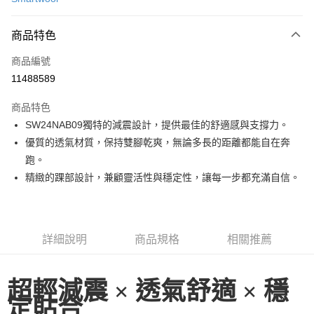
LINE Pay
商品特色
Apple Pay
商品編號
街口支付
11488589
悠遊付
商品特色
ATM付款
SW24NAB09獨特的減震設計，提供最佳的舒適感與支撐力。
優質的透氣材質，保持雙腳乾爽，無論多長的距離都能自在奔
運送方式
跑。
一般全家取貨
精緻的踝部設計，兼顧靈活性與穩定性，讓每一步都充滿自信。
每筆NT$100
全家超取(2000以上免運)
每筆NT$100，滿NT$2,000(含以上)免運費
詳細說明
商品規格
相關推薦
一般7-11取貨
每筆NT$100
超輕減震 × 透氣舒適 × 穩
定貼合
7-11超取(2000以上免運)