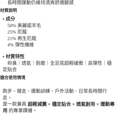
長時間運動仍維持清爽舒適腳感
材質說明
• 成分
50% 美麗諾羊毛
25% 尼龍
21% 再生尼龍
4% 彈性纖維
• 材質特性
抑臭｜透氣｜耐磨｜全足底超輕緩衝｜高彈性｜穩
定貼合
適合使用情境
跑步、健走、運動訓練、戶外活動、日常長時間行
走，
是一款兼具
超輕減震 × 穩定貼合 × 透氣耐用 × 運動專
的專業踝襪。
用