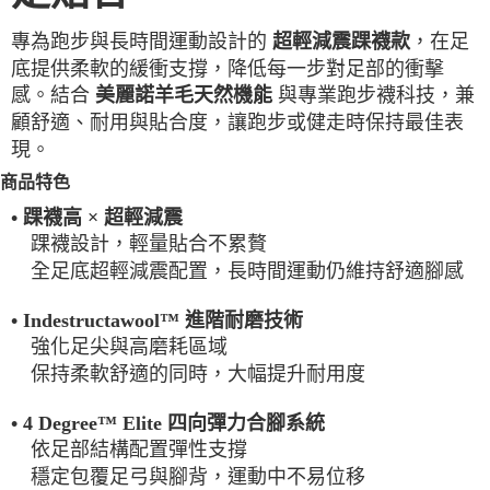
每筆NT$100，滿NT$2,000(含以上)免運費
專為跑步與長時間運動設計的
，在足
超輕減震踝襪款
一般宅配
底提供柔軟的緩衝支撐，降低每一步對足部的衝擊
每筆NT$100
感。結合
與專業跑步襪科技，兼
美麗諾羊毛天然機能
顧舒適、耐用與貼合度，讓跑步或健走時保持最佳表
宅配出貨(2000以上免運)
現。
每筆NT$100，滿NT$2,000(含以上)免運費
商品特色
• 踝襪高 × 超輕減震
踝襪設計，輕量貼合不累贅
全足底超輕減震配置，長時間運動仍維持舒適腳感
• Indestructawool™ 進階耐磨技術
強化足尖與高磨耗區域
保持柔軟舒適的同時，大幅提升耐用度
• 4 Degree™ Elite 四向彈力合腳系統
依足部結構配置彈性支撐
穩定包覆足弓與腳背，運動中不易位移