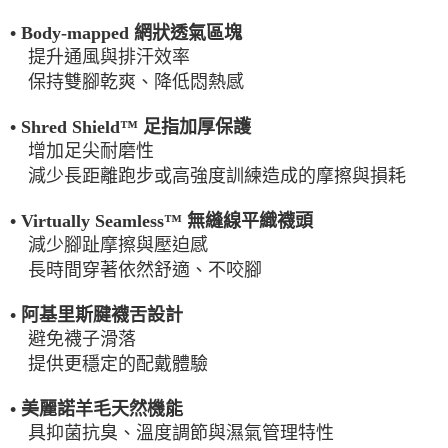
• Body-mapped 網狀透氣區塊
提升通風與排汗效率
保持雙腳乾爽、降低悶熱感
• Shred Shield™ 足指加厚保護
增加足尖耐磨性
減少長距離跑步或高強度訓練造成的摩擦與損耗
• Virtually Seamless™ 無縫線平織襪頭
減少腳趾摩擦與壓迫感
長時間穿著依然舒適、不咬腳
• 阿基里斯腱襪舌設計
避免襪子滑落
提供更穩定的配戴體驗
• 美麗諾羊毛天然機能
具抑菌抗臭、溫度調節與濕氣管理特性