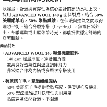
每筆NT$100，滿NT$2,000(含以上)免運費
以輕量、舒適與實穿性為核心設計的高領長袖上衣，
一般宅配
採用
面料製成，結合
ADVANCED WOOL 140 g
50%
每筆NT$100
，在保暖與透氣之間取得
美麗諾羊毛 × 50% 聚酯纖維
理想平衡。適合分層穿搭（Layering），無論日常外
宅配出貨(2000以上免運)
出、冬季運動或山屋休憩時光，都能提供穩定舒適的
每筆NT$100，滿NT$2,000(含以上)免運費
穿著體驗。
商品特色
•
ADVANCED WOOL 140 輕量機能面料
140 gsm 輕量厚度，穿著無負擔
兼具良好透氣性與溫度調節能力
非常適合作為內搭或多層次穿搭使用
•
美麗諾羊毛 × 聚酯纖維混紡
50% 美麗諾羊毛提供柔軟觸感、保暖與抑臭機能
50% 聚酯纖維提升快乾性與耐用度
貼膚穿著依然舒適、不悶熱