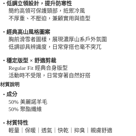
•
低調立領設計，提升防寒性
簡約高領可保護頸部，抵禦冷風
不厚重、不壓迫，兼顧實用與造型
•
經典高山風格圖案
胸前滑雪者圖樣，展現濃厚山系戶外氛圍
低調卻具辨識度，日常穿搭也毫不突兀
•
穩定版型 × 舒適剪裁
Regular Fit 經典合身版型
活動時不受限，日常穿著自然好搭
材質說明
•
成分
50% 美麗諾羊毛
50% 聚酯纖維
•
材質特性
輕量｜保暖｜透氣｜快乾｜抑臭｜親膚舒適