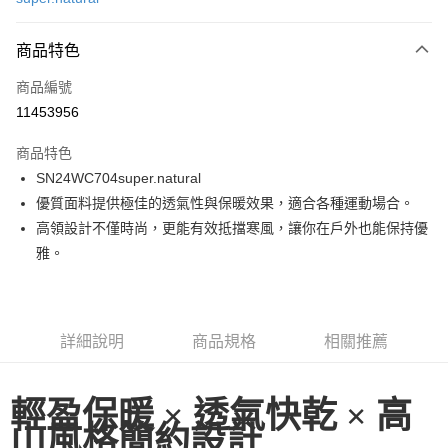
LINE Pay
商品特色
Apple Pay
商品編號
街口支付
11453956
悠遊付
商品特色
ATM付款
SN24WC704super.natural
優質面料提供極佳的透氣性與保暖效果，適合各種運動場合。
運送方式
高領設計不僅時尚，更能有效抵擋寒風，讓你在戶外也能保持優
一般全家取貨
雅。
每筆NT$100
全家超取(2000以上免運)
每筆NT$100，滿NT$2,000(含以上)免運費
詳細說明
商品規格
相關推薦
一般7-11取貨
每筆NT$100
輕盈保暖 × 透氣快乾 × 高
山風格簡約設計
7-11超取(2000以上免運)