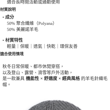
適合長時間活動或通勤使用
材質說明
•
成分
50% 聚合纖維（Polyana）
50% 美麗諾羊毛
•
材質特性
輕量｜保暖｜透氣｜快乾｜環保友善
適合使用情境
秋冬日常保暖、都市休閒穿搭，
以及登山、露營、滑雪等戶外活動，
是一款兼具
的羊毛針織毛
機能性 × 舒適度 × 經典風格
帽。