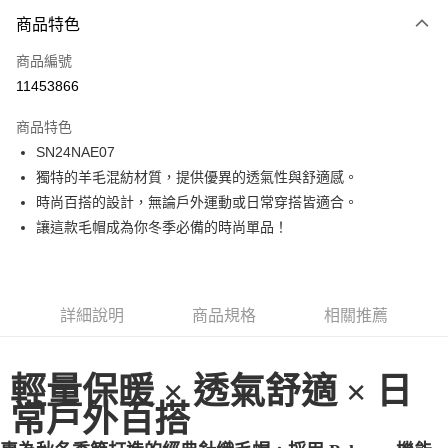
商品特色
Apple Pay
商品編號
街口支付
11453866
悠遊付
商品特色
ATM付款
SN24NAE07
獨特的羊毛混紡材質，提供優異的透氣性與舒適感。
運送方式
時尚百搭的設計，無論戶外運動或日常穿搭皆適合。
一般全家取貨
讓這款毛帽成為你冬季必備的時尚單品！
每筆NT$100
全家超取(2000以上免運)
每筆NT$100，滿NT$2,000(含以上)免運費
詳細說明
商品規格
相關推薦
一般7-11取貨
每筆NT$100
輕量保暖 × 透氣舒適 × 日
常戶外百搭
7-11超取(2000以上免運)
每筆NT$100，滿NT$2,000(含以上)免運費