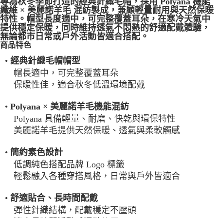
專為秋冬季節打造的經典針織毛帽，採用
Polyana 機能
纖維 × 美麗諾羊毛
混紡製成，兼顧輕量耐用與天然保暖
一般宅配
特性。帽型長度適中，可完整覆蓋耳朵，在寒冷天氣中
每筆NT$100
提供穩定保暖，同時維持透氣不悶熱的舒適配戴體驗，
無論都市日常或戶外活動皆適合搭配。
宅配出貨(2000以上免運)
商品特色
每筆NT$100，滿NT$2,000(含以上)免運費
•
經典針織毛帽帽型
帽長適中，可完整覆蓋耳朵
保暖性佳，適合秋冬低溫環境配戴
•
Polyana × 美麗諾羊毛機能混紡
Polyana 具備輕量、耐磨、快乾與環保特性
美麗諾羊毛提供天然保暖、透氣與柔軟觸感
•
簡約素色設計
低調純色搭配品牌 Logo 標籤
輕鬆融入各種穿搭風格，日常與戶外皆適合
•
舒適貼合、長時間配戴
彈性針織結構，配戴穩定不壓頭