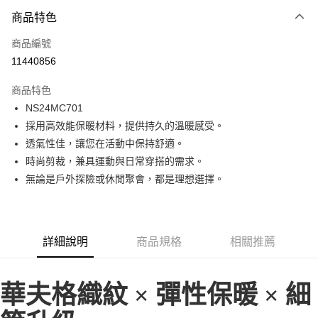
商品特色
Apple Pay
商品編號
街口支付
11440856
悠遊付
商品特色
ATM付款
NS24MC701
採用高效能保暖材料，提供持久的溫暖感受。
運送方式
透氣性佳，讓您在活動中保持舒適。
一般全家取貨
時尚剪裁，兼具運動與日常穿搭的需求。
每筆NT$100
無論是戶外探險或休閒聚會，都是理想選擇。
全家超取(2000以上免運)
每筆NT$100，滿NT$2,000(含以上)免運費
詳細說明
商品規格
相關推薦
一般7-11取貨
每筆NT$100
華夫格織紋 × 彈性保暖 × 細
7-11超取(2000以上免運)
每筆NT$100，滿NT$2,000(含以上)免運費