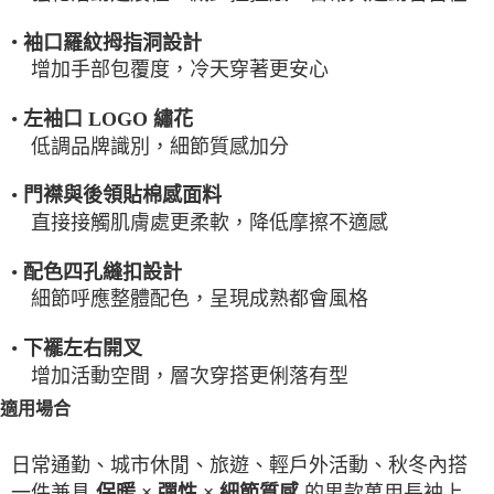
•
袖口羅紋拇指洞設計
增加手部包覆度，冷天穿著更安心
•
左袖口 LOGO 繡花
低調品牌識別，細節質感加分
•
門襟與後領貼棉感面料
直接接觸肌膚處更柔軟，降低摩擦不適感
•
配色四孔縫扣設計
細節呼應整體配色，呈現成熟都會風格
•
下襬左右開叉
增加活動空間，層次穿搭更俐落有型
適用場合
日常通勤、城市休閒、旅遊、輕戶外活動、秋冬內搭
一件兼具
的男款萬用長袖上
保暖 × 彈性 × 細節質感