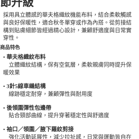
節升級
一般宅配
採用具立體感的華夫格織紋機能布料，結合柔軟觸感
每筆NT$100
與良好保暖性，適合秋冬單穿或作為內搭。從剪接結
宅配出貨(2000以上免運)
構到貼膚細節皆經過精心設計，兼顧舒適度與日常實
每筆NT$100，滿NT$2,000(含以上)免運費
穿性。
商品特色
•
華夫格織紋布料
立體織紋結構，保有空氣層，柔軟親膚同時提升保
暖效果
•
3針5線車縫結構
線跡穩定耐穿，兼顧彈性與耐用度
•
後領圍彈性包邊帶
貼合頸部曲線，提升穿著穩定性與舒適度
•
袖口／領圍／腋下羅紋剪接
強化活動延展性，減少拉扯感，日常與運動皆自在