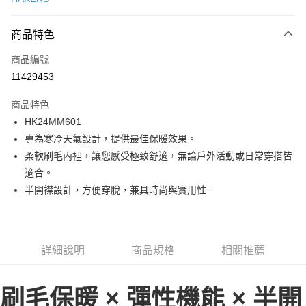
LINE Pay
商品特色
Apple Pay
商品編號
街口支付
11429453
悠遊付
商品特色
ATM付款
HK24MM601
專為寒冷天氣設計，提供最佳保暖效果。
運送方式
柔軟刷毛內裡，讓您感受極致舒適，無論戶外活動或日常穿搭皆
一般全家取貨
適合。
每筆NT$100
半開襟設計，方便穿脫，兼具時尚與實用性。
全家超取(2000以上免運)
每筆NT$100，滿NT$2,000(含以上)免運費
詳細說明
商品規格
相關推薦
一般7-11取貨
每筆NT$100
刷毛保暖 × 彈性機能 × 半開
7-11超取(2000以上免運)