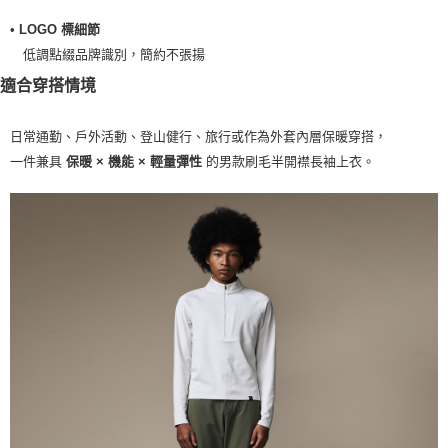
•
LOGO 標細節
低調點綴品牌識別，簡約不張揚
適合穿搭情境
日常通勤、戶外活動、登山健行、旅行或作為外套內層保暖穿搭，
一件兼具
的男款刷毛半開襟長袖上衣。
保暖 × 機能 × 輕量彈性