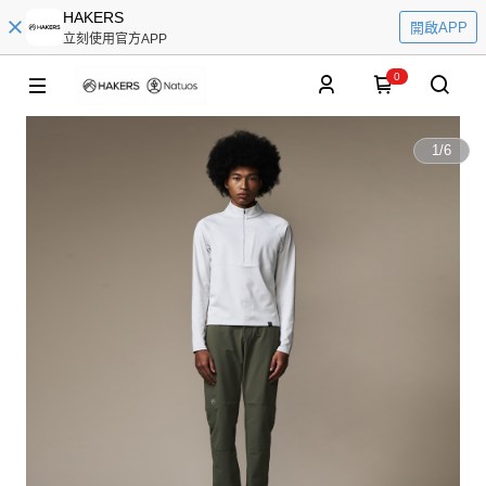
HAKERS
開啟APP
立刻使用官方APP
0
1
/
6