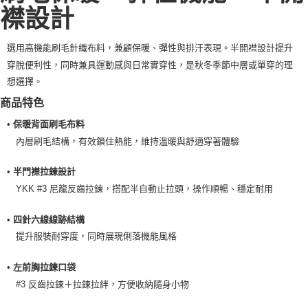
每筆NT$100，滿NT$2,000(含以上)免運費
襟設計
一般宅配
選用高機能刷毛針織布料，兼顧保暖、彈性與排汗表現。半開襟設計提升
每筆NT$100
穿脫便利性，同時兼具運動感與日常實穿性，是秋冬季節中層或單穿的理
宅配出貨(2000以上免運)
想選擇。
每筆NT$100，滿NT$2,000(含以上)免運費
商品特色
•
保暖背面刷毛布料
內層刷毛結構，有效鎖住熱能，維持溫暖與舒適穿著體驗
•
半門襟拉鍊設計
YKK #3 尼龍反齒拉鍊，搭配半自動止拉頭，操作順暢、穩定耐用
•
四針六線線跡結構
提升服裝耐穿度，同時展現俐落機能風格
•
左前胸拉鍊口袋
#3 反齒拉鍊＋拉鍊拉絆，方便收納隨身小物