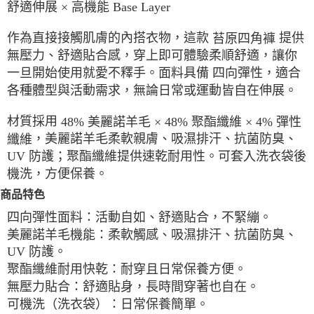
舒適伸展 × 高機能 Base Layer
一般宅配
作為直接接觸肌膚的內搭衣物，這款
提供
苔原四角褲
每筆NT$100
，穿上即可體驗柔順舒適，讓你
無壓力、舒適貼合感
宅配出貨(2000以上免運)
一旦開始使用就愛不釋手。面料具備
，適合
四向彈性
每筆NT$100，滿NT$2,000(含以上)免運費
各種體型與活動需求，無論日常或運動皆自在伸展。
材質採用
48% 美麗諾羊毛 × 48% 聚酯纖維 × 4% 彈性
，美麗諾羊毛柔軟親膚、吸濕排汗、抗菌防臭、
纖維
UV 防護；聚酯纖維提供速乾耐用性。可套入洗衣袋後
機洗，方便保養。
商品特色
：活動自如、舒適貼合，不緊繃。
四向彈性面料
：柔軟觸感、吸濕排汗、抗菌防臭、
美麗諾羊毛機能
UV 防護。
：耐穿且日常保養方便。
聚酯纖維耐用快乾
：舒適貼身，長時間穿著也自在。
無壓力貼合
：日常保養簡單。
可機洗（洗衣袋）