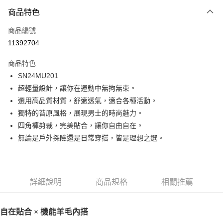
商品特色
Apple Pay
商品編號
街口支付
11392704
悠遊付
商品特色
ATM付款
SN24MU201
超輕量設計，讓你在運動中無拘無束。
運送方式
選用高品質材質，舒適透氣，適合各種活動。
一般全家取貨
獨特的苔原風格，展現男士的時尚魅力。
每筆NT$100
四角褲剪裁，完美貼合，讓你自由自在。
無論是戶外探險還是日常穿搭，皆是理想之選。
全家超取(2000以上免運)
每筆NT$100，滿NT$2,000(含以上)免運費
一般7-11取貨
詳細說明
商品規格
相關推薦
每筆NT$100
7-11超取(2000以上免運)
自在貼合 × 機能羊毛內搭
每筆NT$100，滿NT$2,000(含以上)免運費