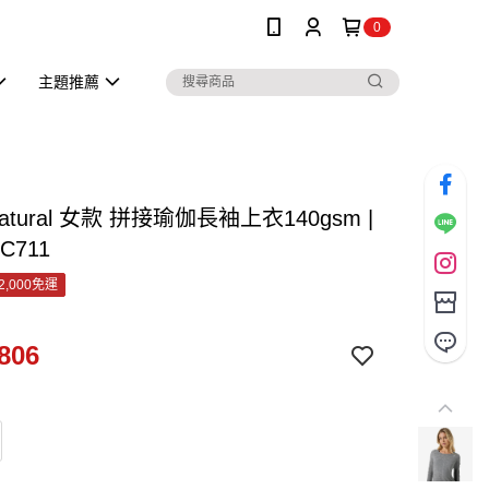
0
主題推薦
.natural 女款 拼接瑜伽長袖上衣140gsm |
C711
2,000免運
806