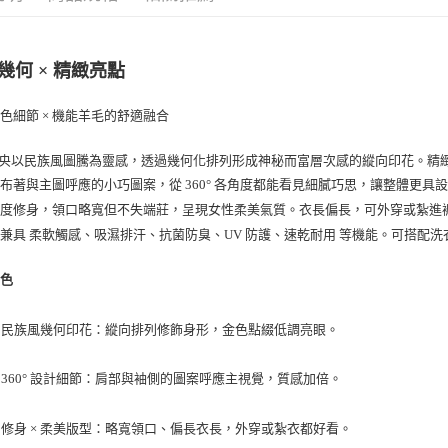
每筆NT$1
宅配出貨(2
幾何 × 精緻亮點
每筆NT$1
色細節 × 機能羊毛的舒適融合
中央以民族風圖騰為靈感，透過幾何化排列形成神秘而富層次感的縱向印花。精
布著與主圖呼應的小巧圖案，從 360° 各角度都能看見細膩巧思，讓整體更具
度修身，領口略寬但不失端莊，呈現女性柔美氣質。衣長偏長，可外穿或紮進
，兼具
等機能。可搭配洗
柔軟觸感、吸濕排汗、抗菌防臭、UV 防護、速乾耐用
特色
：縱向排列修飾身形，金色點綴低調亮眼。
民族風幾何印花
：肩部與袖側的圖案呼應主視覺，質感加倍。
360° 設計細節
：略寬領口、偏長衣長，外穿或紮衣都好看。
修身 × 柔美版型