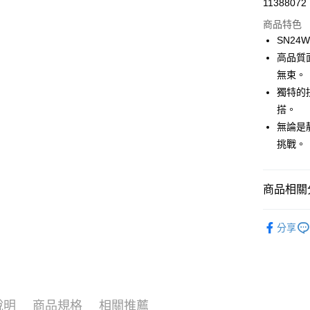
街口支付
11388072
商品特色
悠遊付
SN24W
ATM付款
高品質
無束。
獨特的
運送方式
搭。
一般全家
無論是
每筆NT$1
挑戰。
全家超取(2
每筆NT$1
商品相關分
一般7-11
► super.na
分享
每筆NT$1
7-11超取
每筆NT$1
一般宅配
說明
商品規格
相關推薦