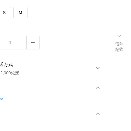
S
M
清除
紀錄
送方式
2,000免運
次付款
ral