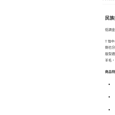
民族
低調金
T 恤
側也分
版型適
羊毛
商品