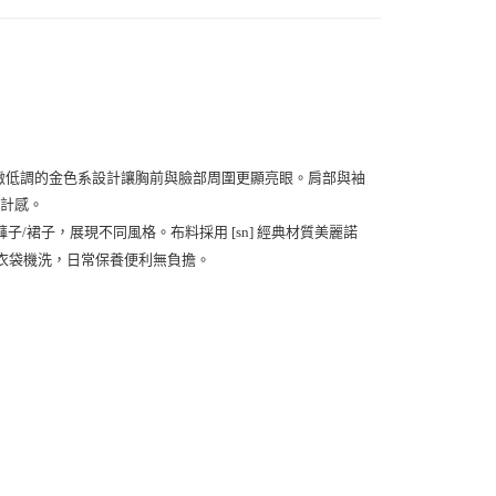
00
000以上免運)
00，滿NT$2,000(含以上)免運費
緻低調的金色系設計讓胸前與臉部周圍更顯亮眼。肩部與袖
設計感。
褲子/裙子，展現不同風格。布料採用
美麗諾
[sn] 經典材質
衣袋機洗，日常保養便利無負擔。