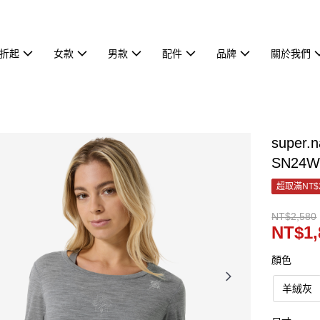
7折起
女款
男款
配件
品牌
關於我們
super
SN24W
超取滿NT$
NT$2,580
NT$1,
顏色
羊絨灰