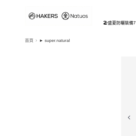
🏖️盛夏防曬裝備
首頁
► super.natural