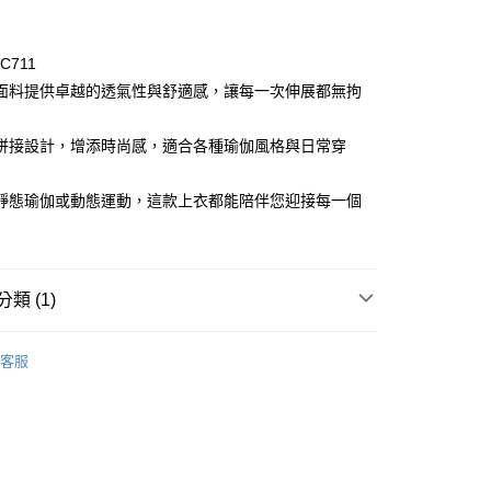
C711
面料提供卓越的透氣性與舒適感，讓每一次伸展都無拘
拼接設計，增添時尚感，適合各種瑜伽風格與日常穿
取貨
靜態瑜伽或動態運動，這款上衣都能陪伴您迎接每一個
00
000以上免運)
00，滿NT$2,000(含以上)免運費
類 (1)
取貨
tural
客服
00
(2000以上免運)
00，滿NT$2,000(含以上)免運費