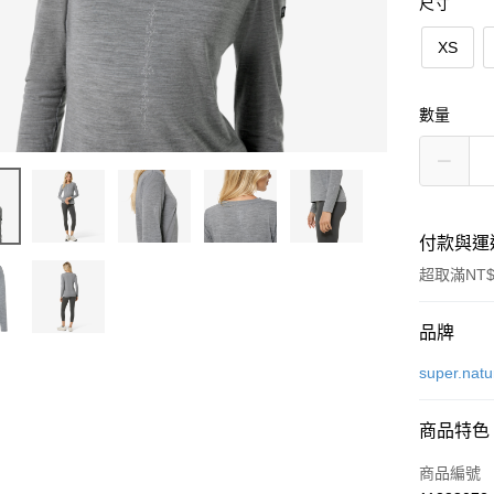
尺寸
XS
數量
付款與運
超取滿NT$
付款方式
品牌
信用卡一
super.natu
LINE Pay
商品特色
Apple Pay
商品編號