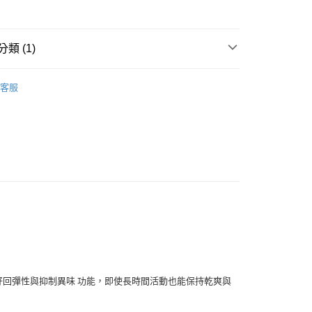
類 (1)
tural
客服
取貨
00
000以上免運)
00，滿NT$2,000(含以上)免運費
取貨
00
(2000以上免運)
00，滿NT$2,000(含以上)免運費
功能，即使長時間活動也能保持乾爽與
好回彈性與抑制異味