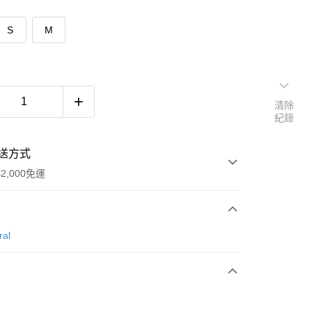
S
M
清除
紀錄
送方式
2,000免運
次付款
ral