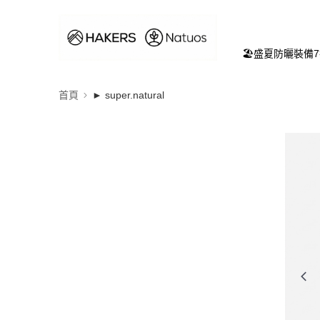
🏖️盛夏防曬裝備
首頁
► super.natural