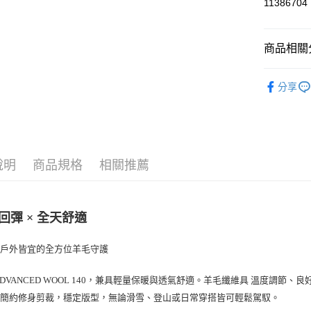
街口支付
11386704
悠遊付
商品相關分
ATM付款
► super.na
分享
運送方式
一般全家
每筆NT$1
說明
商品規格
相關推薦
全家超取(2
每筆NT$1
一般7-11
回彈 × 全天舒適
每筆NT$1
與戶外皆宜的全方位羊毛守護
7-11超取
每筆NT$1
，兼具輕量保暖與透氣舒適。羊毛纖維具
DVANCED WOOL 140
溫度調節、良
。簡約修身剪裁，穩定版型，無論滑雪、登山或日常穿搭皆可輕鬆駕馭。
一般宅配