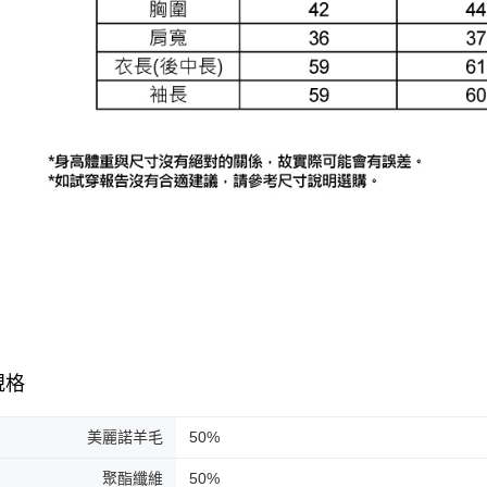
規格
美麗諾羊毛
50%
聚酯纖維
50%