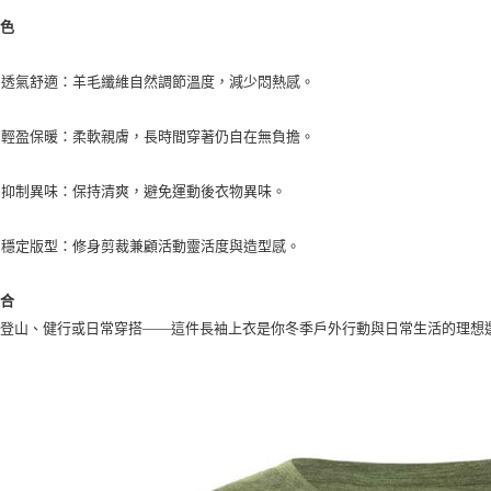
每筆NT$1
特色
宅配出貨(2
：羊毛纖維自然調節溫度，減少悶熱感。
每筆NT$1
透氣舒適
：柔軟親膚，長時間穿著仍自在無負擔。
輕盈保暖
：保持清爽，避免運動後衣物異味。
抑制異味
：修身剪裁兼顧活動靈活度與造型感。
穩定版型
場合
、登山、健行或日常穿搭——這件長袖上衣是你冬季戶外行動與日常生活的理想