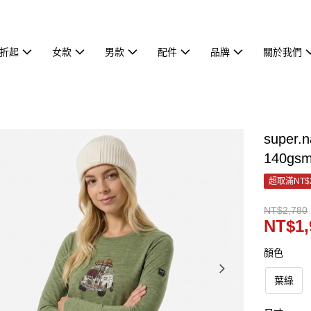
7折起
女款
男款
配件
品牌
關於我們
super
140gs
超取滿NT$
NT$2,780
NT$1,
顏色
葉綠