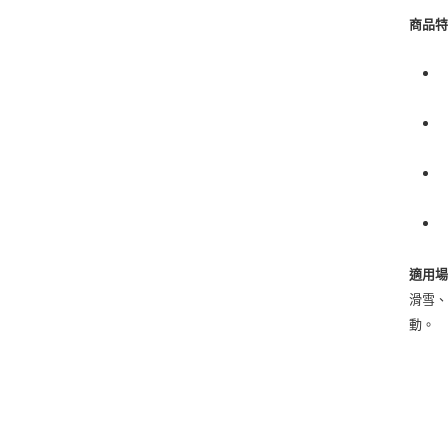
商品
適用
滑雪
動。