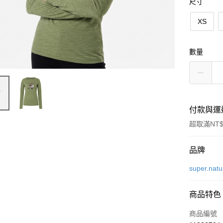
尺寸
XS
數量
付款與運
超取滿NT$
付款方式
品牌
信用卡一
super.natu
LINE Pay
商品特色
Apple Pay
商品編號