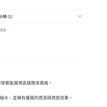
類 (1)
客服
取貨
00
000以上免運)
00，滿NT$2,000(含以上)免運費
取貨
00
單穿都能展現高級簡潔風格。
(2000以上免運)
00，滿NT$2,000(含以上)免運費
縮水，並擁有優異的透濕與透氣效果。