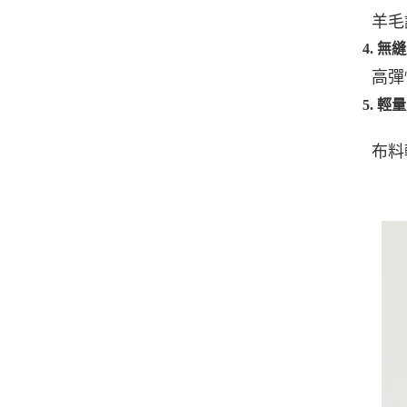
羊毛
4. 
高彈
5. 
布料