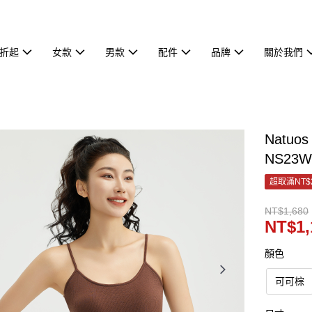
7折起
女款
男款
配件
品牌
關於我們
Natu
NS23W
超取滿NT$
NT$1,680
NT$1,
顏色
可可棕