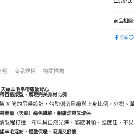
街口支付
11379410
悠遊付
商品相關分
ATM付款
► Natuos
分享
運送方式
一般全家
每筆NT$1
說明
商品規格
相關推薦
全家超取(2
每筆NT$1
uos 天絲羊毛吊帶運動背心
一般7-11
小吊帶百搭版型，展現完美身材比例
每筆NT$1
帶 X 簡約吊帶設計，勾勒俐落肩線與上身比例，外搭、
7-11超取
採用萊賽爾（天絲）綠色纖維，親膚涼爽又環保
每筆NT$1
續製程打造，布料具自然光澤、觸感滑順、強度佳、不易
一般宅配
美麗諾羊毛混紡，輕盈保暖、吸濕又舒適