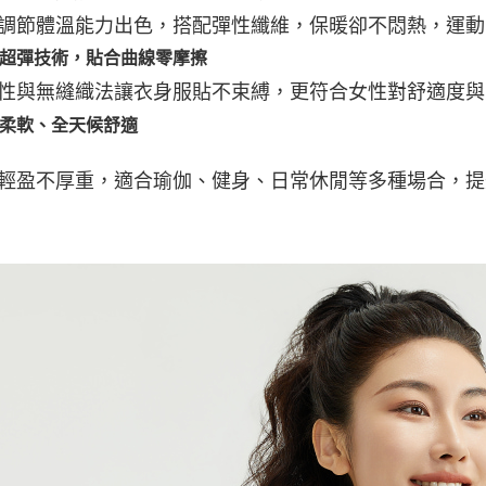
每筆NT$1
調節體溫能力出色，搭配彈性纖維，保暖卻不悶熱，運動
宅配出貨(2
無縫超彈技術，貼合曲線零摩擦
每筆NT$1
性與無縫織法讓衣身服貼不束縛，更符合女性對舒適度與
輕量柔軟、全天候舒適
輕盈不厚重，適合瑜伽、健身、日常休閒等多種場合，提