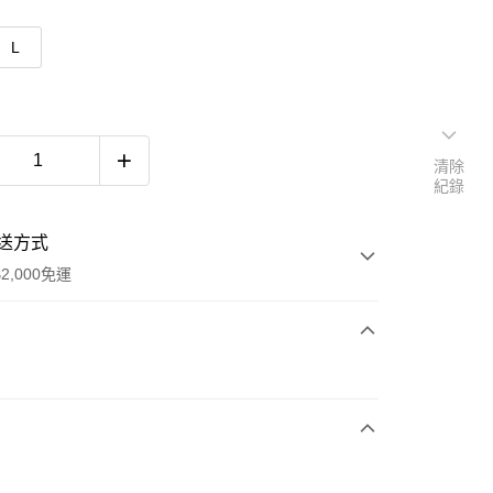
L
清除
紀錄
送方式
2,000免運
次付款