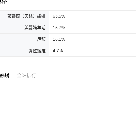
規格
萊賽爾（天絲）纖維
63.5%
美麗諾羊毛
15.7%
尼龍
16.1%
彈性纖維
4.7%
熱銷
全站排行